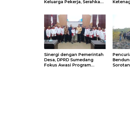
Ketenag
Keluarga Pekerja, Serahkan
Program
Manfaat kepada Ahli Waris
BLK Su
di Sumedang
Sinergi dengan Pemerintah
Pencur
Desa, DPRD Sumedang
Bendung
Fokus Awasi Program
Sorotan
Strategis Nasional
Minta 
Diperke