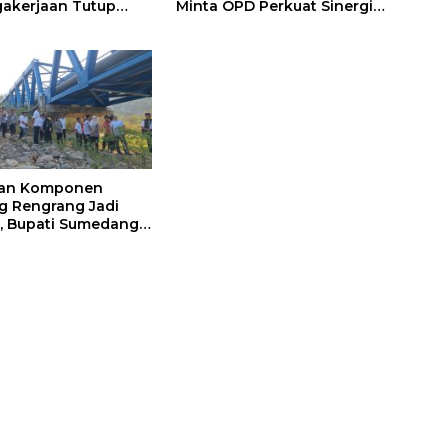
akerjaan Tutup
Minta OPD Perkuat Sinergi
 Persiapan Kerja di
dan Digitalisasi Pajak
medang
ian Komponen
 Rengrang Jadi
, Bupati Sumedang
Pengamanan
tat