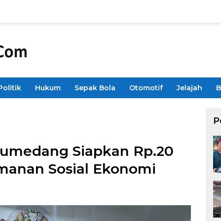
Politik
Hukum
Sepak Bola
Otomotif
Jelajah
B
P
Sumedang Siapkan Rp.20
manan Sosial Ekonomi