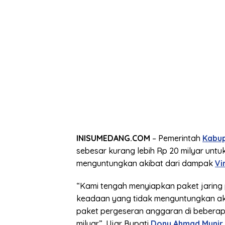
INISUMEDANG.COM
– Pemerintah
Kabu
sebesar kurang lebih Rp 20 milyar untu
menguntungkan akibat dari dampak
Vi
“Kami tengah menyiapkan paket jaring
keadaan yang tidak menguntungkan a
paket pergeseran anggaran di beberap
milyar”. Ujar Bupati
Dony Ahmad Munir