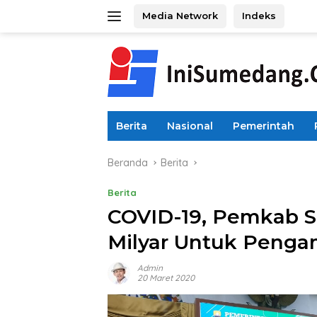
Langsung
Media Network
Indeks
ke
konten
Berita
Nasional
Pemerintah
Beranda
Berita
Berita
COVID-19, Pemkab 
Milyar Untuk Penga
Admin
20 Maret 2020