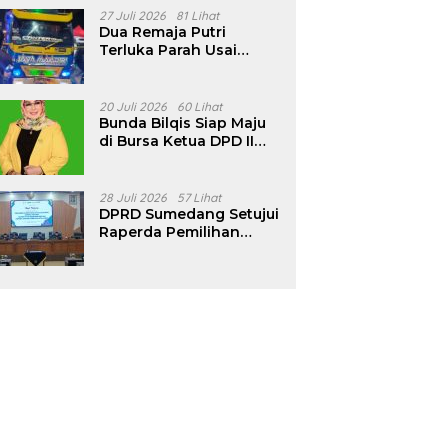
Pencalonan Diperjelas
27 Juli 2026
81 Lihat
Dua Remaja Putri
Terluka Parah Usai
Motor Bertabrakan
dengan Truk di
Tanjungsari Sumedang
20 Juli 2026
60 Lihat
Bunda Bilqis Siap Maju
di Bursa Ketua DPD II
Golkar Sumedang
28 Juli 2026
57 Lihat
DPRD Sumedang Setujui
Raperda Pemilihan
Kepala Desa Tahun
2026 Menjadi Peraturan
Daerah