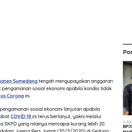
Po
paten Sumedang
tengah mengupayakan anggaran
k pengamanan sosial ekonomi apabila kondisi tidak
rus Corona
ini.
 pengamanan sosial ekonomi lanjutan apabila
kibat
COVID 19
ini terus berlanjut, yakni melalui
6 Ag
a SKPD yang nilainya mencapai kurang lebih 20
BPJ
dalam Jumpa Pers Jumat (20/3/2020) di Gedung
Had