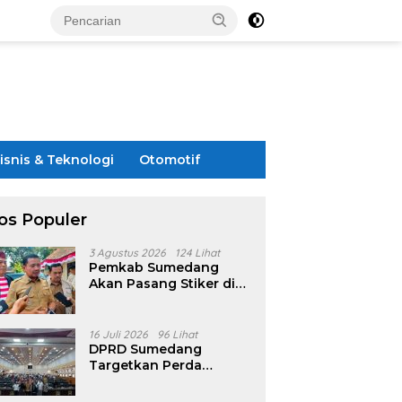
isnis & Teknologi
Otomotif
os Populer
3 Agustus 2026
124 Lihat
Pemkab Sumedang
Akan Pasang Stiker di
Rumah Penerima
Bansos
16 Juli 2026
96 Lihat
DPRD Sumedang
Targetkan Perda
Pilkades Rampung
Akhir Juli, Aturan