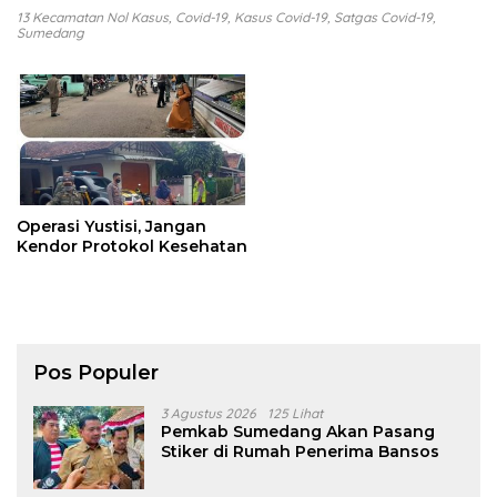
13 Kecamatan Nol Kasus
,
Covid-19
,
Kasus Covid-19
,
Satgas Covid-19
,
Sumedang
Operasi Yustisi, Jangan
Kendor Protokol Kesehatan
Pos Populer
3 Agustus 2026
125 Lihat
Pemkab Sumedang Akan Pasang
Stiker di Rumah Penerima Bansos