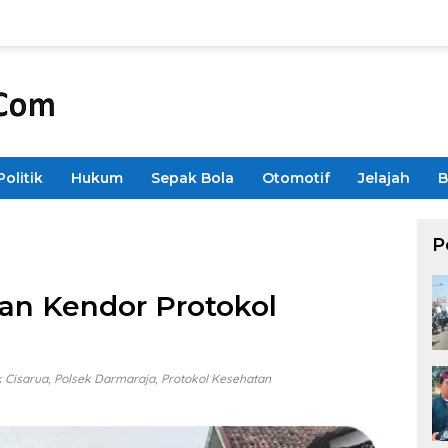
Politik
Hukum
Sepak Bola
Otomotif
Jelajah
B
P
gan Kendor Protokol
k Cisarua
,
Polsek Darmaraja
,
Protokol Kesehatan