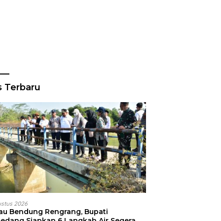
s Terbaru
ustus 2026
jau Bendung Rengrang, Bupati
edang Siapkan 6 Langkah Air Segera