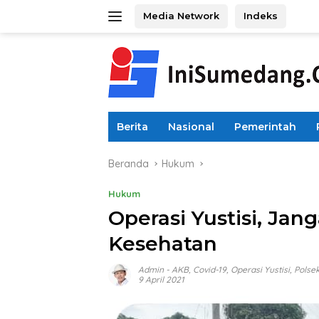
Langsung
Media Network
Indeks
ke
konten
Berita
Nasional
Pemerintah
Beranda
Hukum
Hukum
Operasi Yustisi, Jan
Kesehatan
Admin
-
AKB
,
Covid-19
,
Operasi Yustisi
,
Polse
9 April 2021