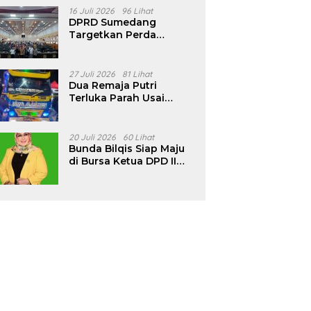
16 Juli 2026
96 Lihat
DPRD Sumedang
Targetkan Perda
Pilkades Rampung
Akhir Juli, Aturan
Pencalonan Diperjelas
27 Juli 2026
81 Lihat
Dua Remaja Putri
Terluka Parah Usai
Motor Bertabrakan
dengan Truk di
Tanjungsari Sumedang
20 Juli 2026
60 Lihat
Bunda Bilqis Siap Maju
di Bursa Ketua DPD II
Golkar Sumedang