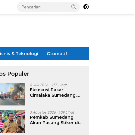
isnis & Teknologi
Otomotif
os Populer
6 Juli 2026
235 Lihat
Eksekusi Pasar
Cimalaka Sumedang,
Warga Pasar Bakar Ban
di Jalan Nasional
3 Agustus 2026
109 Lihat
Pemkab Sumedang
Akan Pasang Stiker di
Rumah Penerima
Bansos