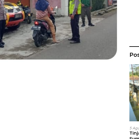
Po
5 Ag
Tin
Sum