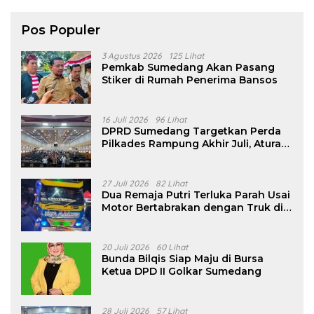
Pos Populer
3 Agustus 2026
125 Lihat
Pemkab Sumedang Akan Pasang
Stiker di Rumah Penerima Bansos
16 Juli 2026
96 Lihat
DPRD Sumedang Targetkan Perda
Pilkades Rampung Akhir Juli, Aturan
Pencalonan Diperjelas
27 Juli 2026
82 Lihat
Dua Remaja Putri Terluka Parah Usai
Motor Bertabrakan dengan Truk di
Tanjungsari Sumedang
20 Juli 2026
60 Lihat
Bunda Bilqis Siap Maju di Bursa
Ketua DPD II Golkar Sumedang
28 Juli 2026
57 Lihat