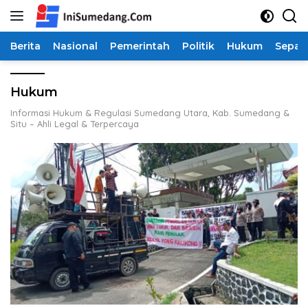
Langsung
ke
konten
Berita
Nasional
Pemerintah
Politik
Hukum
Sepak
Hukum
Informasi Hukum & Regulasi Sumedang Utara, Kab. Sumedang &
Situ – Ahli Legal & Terpercaya