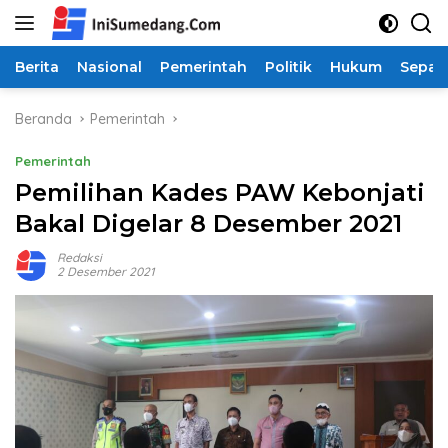
Langsung
ke
konten
Berita
Nasional
Pemerintah
Politik
Hukum
Sepak
Beranda
Pemerintah
Pemerintah
Pemilihan Kades PAW Kebonjati
Bakal Digelar 8 Desember 2021
Redaksi
2 Desember 2021