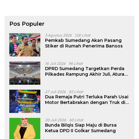
Pos Populer
3 Agustus 2026
128 Lihat
Pemkab Sumedang Akan Pasang
Stiker di Rumah Penerima Bansos
16 Juli 2026
96 Lihat
DPRD Sumedang Targetkan Perda
Pilkades Rampung Akhir Juli, Aturan
Pencalonan Diperjelas
27 Juli 2026
82 Lihat
Dua Remaja Putri Terluka Parah Usai
Motor Bertabrakan dengan Truk di
Tanjungsari Sumedang
20 Juli 2026
60 Lihat
Bunda Bilqis Siap Maju di Bursa
Ketua DPD II Golkar Sumedang