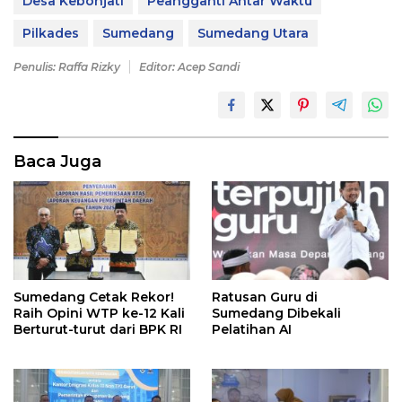
Desa Kebonjati
Peangganti Antar Waktu
Pilkades
Sumedang
Sumedang Utara
Penulis: Raffa Rizky
Editor: Acep Sandi
Baca Juga
Sumedang Cetak Rekor!
Ratusan Guru di
Raih Opini WTP ke-12 Kali
Sumedang Dibekali
Berturut-turut dari BPK RI
Pelatihan AI