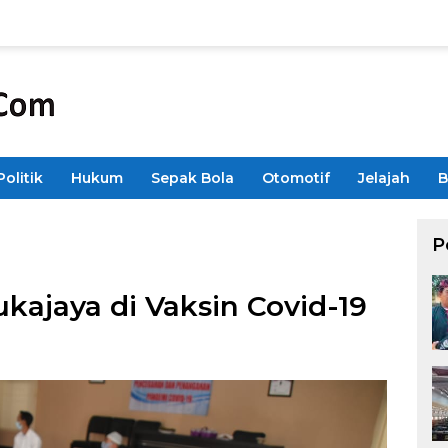
Politik
Hukum
Sepak Bola
Otomotif
Jelajah
B
P
ukajaya di Vaksin Covid-19