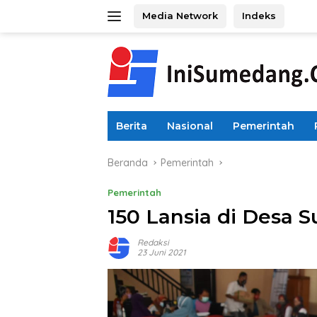
Langsung
Media Network
Indeks
ke
konten
Berita
Nasional
Pemerintah
Beranda
Pemerintah
Pemerintah
150 Lansia di Desa S
Redaksi
23 Juni 2021