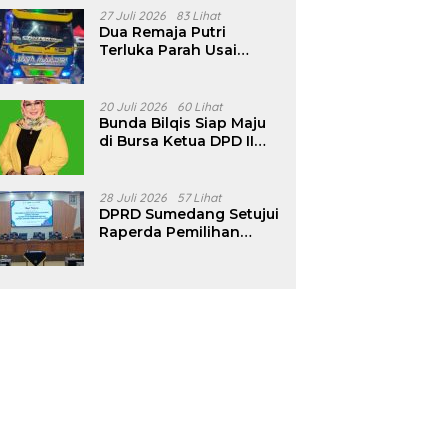
Pencalonan Diperjelas
27 Juli 2026
83 Lihat
Dua Remaja Putri
Terluka Parah Usai
Motor Bertabrakan
dengan Truk di
Tanjungsari Sumedang
20 Juli 2026
60 Lihat
Bunda Bilqis Siap Maju
di Bursa Ketua DPD II
Golkar Sumedang
28 Juli 2026
57 Lihat
DPRD Sumedang Setujui
Raperda Pemilihan
Kepala Desa Tahun
2026 Menjadi Peraturan
Daerah