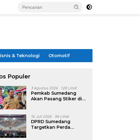
isnis & Teknologi
Otomotif
os Populer
3 Agustus 2026
128 Lihat
Pemkab Sumedang
Akan Pasang Stiker di
Rumah Penerima
Bansos
16 Juli 2026
96 Lihat
DPRD Sumedang
Targetkan Perda
Pilkades Rampung
Akhir Juli, Aturan