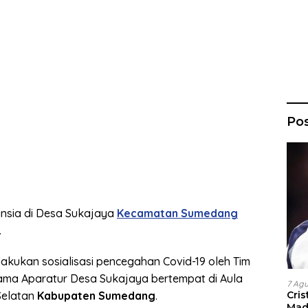
Po
ansia di Desa Sukajaya
Kecamatan Sumedang
.
lakukan sosialisasi pencegahan Covid-19 oleh Tim
ma Aparatur Desa Sukajaya bertempat di Aula
7 Ag
Cri
Selatan
Kabupaten Sumedang
.
Madr