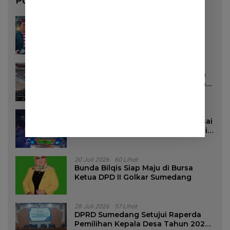
Pos Populer
3 Agustus 2026
130 Lihat
Pemkab Sumedang Akan Pasang
Stiker di Rumah Penerima Bansos
16 Juli 2026
96 Lihat
DPRD Sumedang Targetkan Perda
Pilkades Rampung Akhir Juli, Aturan
Pencalonan Diperjelas
27 Juli 2026
85 Lihat
Dua Remaja Putri Terluka Parah Usai
Motor Bertabrakan dengan Truk di
Tanjungsari Sumedang
20 Juli 2026
60 Lihat
Bunda Bilqis Siap Maju di Bursa
Ketua DPD II Golkar Sumedang
28 Juli 2026
57 Lihat
DPRD Sumedang Setujui Raperda
Pemilihan Kepala Desa Tahun 2026