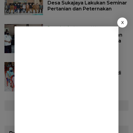
Desa Sukajaya Lakukan Seminar
Pertanian dan Peternakan
X
Pemerintah
5 Agustus 2021
200 Sertifikalt PTSL Dibagikan
Kepada Warga Desa Sukajaya
Pemerintah
23 Juni 2021
150 Lansia di Desa Sukajaya di
Vaksin Covid-19
Selengkapnya