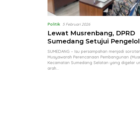
Politik
5 Februari 2026
Lewat Musrenbang, DPRD
Sumedang Setujui Pengelo
Sampah sebagai Prioritas P
SUMEDANG – Isu persampahan menjadi sorota
Musyawarah Perencanaan Pembangunan (Mus
Kecamatan Sumedang Selatan yang digelar u
arah…