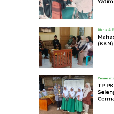
Yatim
Bisnis & 
Mahas
(KKN)
Pemerint
TP PK
Selen
Cerma