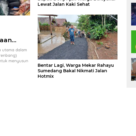
Lewat Jalan Kaki Sehat
laan
IK 2027
n utama dalam
renbang)
ntuk menyusun
Bentar Lagi, Warga Mekar Rahayu
Sumedang Bakal Nikmati Jalan
Hotmix