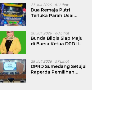
Pencalonan Diperjelas
27 Juli 2026
81 Lihat
Dua Remaja Putri
Terluka Parah Usai
Motor Bertabrakan
dengan Truk di
Tanjungsari Sumedang
20 Juli 2026
60 Lihat
Bunda Bilqis Siap Maju
di Bursa Ketua DPD II
Golkar Sumedang
28 Juli 2026
57 Lihat
DPRD Sumedang Setujui
Raperda Pemilihan
Kepala Desa Tahun
2026 Menjadi Peraturan
Daerah