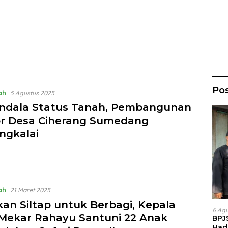
Po
ah
5 Agustus 2025
ndala Status Tanah, Pembangunan
r Desa Ciherang Sumedang
ngkalai
ah
21 Maret 2025
an Siltap untuk Berbagi, Kepala
6 Ag
Mekar Rahayu Santuni 22 Anak
BPJ
Had