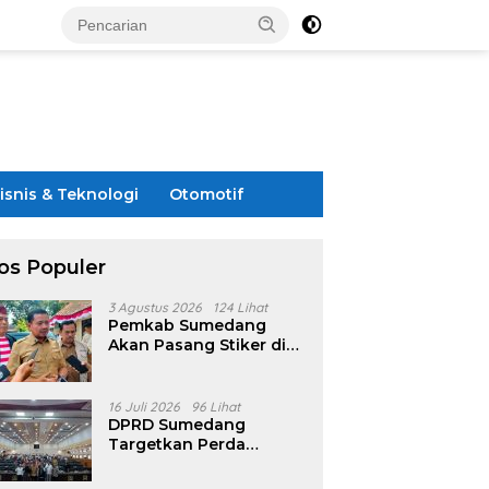
isnis & Teknologi
Otomotif
os Populer
3 Agustus 2026
124 Lihat
Pemkab Sumedang
Akan Pasang Stiker di
Rumah Penerima
Bansos
16 Juli 2026
96 Lihat
DPRD Sumedang
Targetkan Perda
Pilkades Rampung
Akhir Juli, Aturan