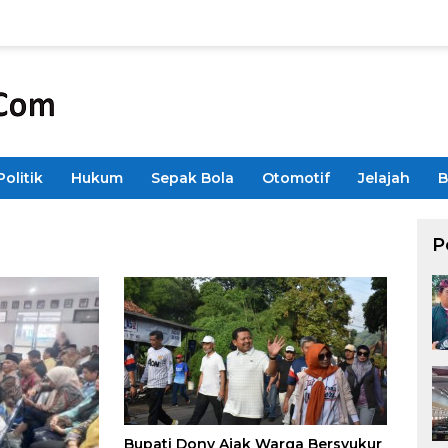
Politik
Hukum
Sepak Bola
Otomotif
Jelajah
B
P
Bupati Dony Ajak Warga Bersyukur