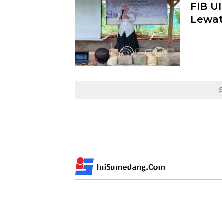
FIB U
Lewat