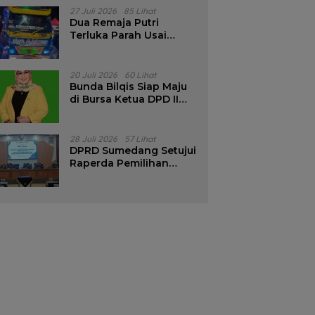
Pencalonan Diperjelas
27 Juli 2026
85 Lihat
Dua Remaja Putri
Terluka Parah Usai
Motor Bertabrakan
dengan Truk di
Tanjungsari Sumedang
20 Juli 2026
60 Lihat
Bunda Bilqis Siap Maju
di Bursa Ketua DPD II
Golkar Sumedang
28 Juli 2026
57 Lihat
DPRD Sumedang Setujui
Raperda Pemilihan
Kepala Desa Tahun
2026 Menjadi Peraturan
Daerah