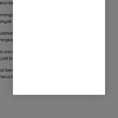
ul-betul bisa direalisasikan bersama,” tuturnya.
semangat tersendiri untuk meningkatkan prestasi ke
nyak atlet yang berprestasi.
dahan ini menjadi semangat tersendiri bagaimana
meningkatkan prestasi,” ucapnya.
a untuk meningkatkan prestasi, harus ada
adi barometer di Jabar bahkan nasional.
dapat bersama-sama untuk membangun Bandung.
 terus berjalan beriringan bersama,” tandasnya.