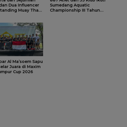
dan Dua Influencer
Sumedang Aquatic
rtanding Muay Thai
Championship III Tahun
ombat Series 2026
2026
ng
bar Al Ma’soem Sapu
elar Juara di Maxim
umpur Cup 2026