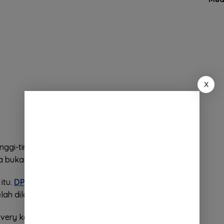
X
nggi-tingginya atas perjuangan para atlet yang tak
ka bukanlah perjuangan yang mudah,” katanya.
itu.
DPRD
akan sangat mendukung dan
lah dilakukan para atlet asal Kota Kembang.
covery kembali, bahwasannya Bandung unggul,