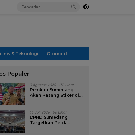
isnis & Teknologi
Otomotif
os Populer
3 Agustus 2026
130 Lihat
Pemkab Sumedang
Akan Pasang Stiker di
Rumah Penerima
Bansos
16 Juli 2026
96 Lihat
DPRD Sumedang
Targetkan Perda
Pilkades Rampung
Akhir Juli, Aturan