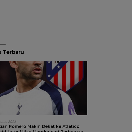
s Terbaru
ustus 2026
stian Romero Makin Dekat ke Atletico
id, Inter Milan Mundur dari Perburuan