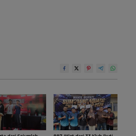
rta dari Sejumlah
887 Atlet dari 33 Klub Ikuti