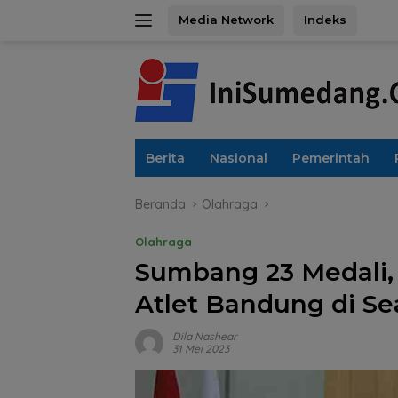
Langsung
Media Network
Indeks
ke
konten
Berita
Nasional
Pemerintah
Beranda
Olahraga
Olahraga
Sumbang 23 Medali, 
Atlet Bandung di S
Dila Nashear
31 Mei 2023