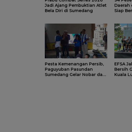
Jadi Ajang Pembuktian Atlet
Daerah 
Bela Diri di Sumedang
Siap Be
Prabu C
Sumeda
Pesta Kemenangan Persib,
EFSA Ja
Paguyuban Pasundan
Bersih G
Sumedang Gelar Nobar dan
Kuala L
Bagikan Doorprize