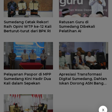
Sumedang Cetak Rekor!
Ratusan Guru di
Raih Opini WTP ke-12 Kali
Sumedang Dibekali
Berturut-turut dari BPK RI
Pelatihan AI
Pelayanan Paspor di MPP
Apresiasi Transformasi
Sumedang Kini Hadir Dua
Digital Sumedang, Dahlan
Kali dalam Sepekan
Iskan Dorong ASN Bangun
Birokrasi Cepat dan
Transparan
X