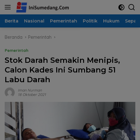
Langsung
ke
konten
Berita
Nasional
Pemerintah
Politik
Hukum
Sepak
Beranda
Pemerintah
Pemerintah
Stok Darah Semakin Menipis,
Calon Kades Ini Sumbang 51
Labu Darah
Iman Nurman
18 Oktober 2021