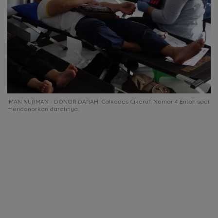
IMAN NURMAN - DONOR DARAH: Calkades Cikeruh Nomor 4 Entoh saat
mendonorkan darahnya.