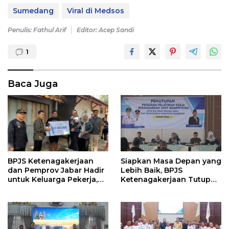
Sumedang
Viral di Medsos
Penulis: Fathul Arif
Editor: Acep Sandi
1
Baca Juga
Siapkan Masa Depan yang
BPJS Ketenagakerjaan
Lebih Baik, BPJS
dan Pemprov Jabar Hadir
Ketenagakerjaan Tutup
untuk Keluarga Pekerja,
Program Persiapan Kerja
Serahkan Manfaat kepada
di BLK Sumedang
Ahli Waris di Sumedang