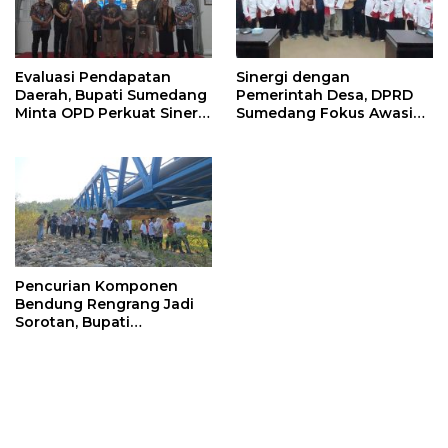
Evaluasi Pendapatan
Sinergi dengan
Daerah, Bupati Sumedang
Pemerintah Desa, DPRD
Minta OPD Perkuat Sinergi
Sumedang Fokus Awasi
dan Digitalisasi Pajak
Program Strategis
Nasional
Pencurian Komponen
Bendung Rengrang Jadi
Sorotan, Bupati
Sumedang Minta
Pengamanan Diperketat