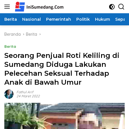
Langsung
ke
konten
Berita
Nasional
Pemerintah
Politik
Hukum
Sepak
Beranda
Berita
Berita
Seorang Penjual Roti Keliling di
Sumedang Diduga Lakukan
Pelecehan Seksual Terhadap
Anak di Bawah Umur
Fathul Arif
24 Maret 2022