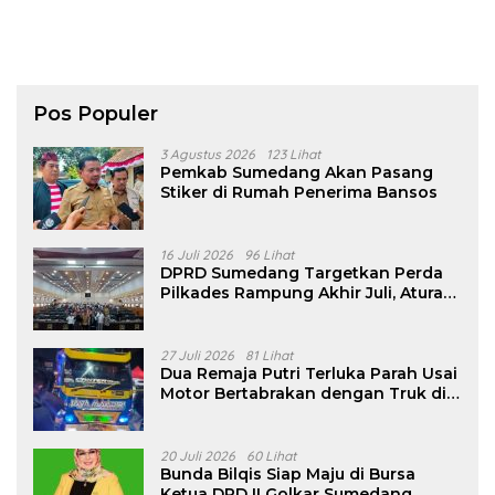
Pos Populer
3 Agustus 2026
123 Lihat
Pemkab Sumedang Akan Pasang
Stiker di Rumah Penerima Bansos
16 Juli 2026
96 Lihat
DPRD Sumedang Targetkan Perda
Pilkades Rampung Akhir Juli, Aturan
Pencalonan Diperjelas
27 Juli 2026
81 Lihat
Dua Remaja Putri Terluka Parah Usai
Motor Bertabrakan dengan Truk di
Tanjungsari Sumedang
20 Juli 2026
60 Lihat
Bunda Bilqis Siap Maju di Bursa
Ketua DPD II Golkar Sumedang