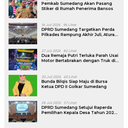
Pemkab Sumedang Akan Pasang
Stiker di Rumah Penerima Bansos
16 Juli 2026
96 Lihat
DPRD Sumedang Targetkan Perda
Pilkades Rampung Akhir Juli, Aturan
Pencalonan Diperjelas
27 Juli 2026
82 Lihat
Dua Remaja Putri Terluka Parah Usai
Motor Bertabrakan dengan Truk di
Tanjungsari Sumedang
20 Juli 2026
60 Lihat
Bunda Bilqis Siap Maju di Bursa
Ketua DPD II Golkar Sumedang
28 Juli 2026
57 Lihat
DPRD Sumedang Setujui Raperda
Pemilihan Kepala Desa Tahun 2026
Menjadi Peraturan Daerah