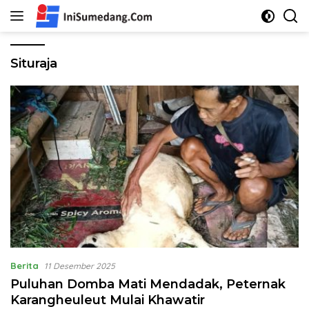
Langsung
ke
konten
Situraja
Berita
11 Desember 2025
Puluhan Domba Mati Mendadak, Peternak
Karangheuleut Mulai Khawatir