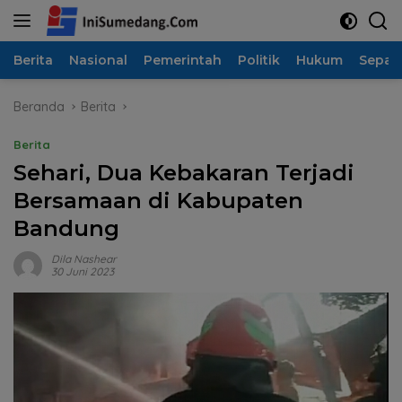
Langsung
ke
konten
Berita
Nasional
Pemerintah
Politik
Hukum
Sepak
Beranda
Berita
Berita
Sehari, Dua Kebakaran Terjadi
Bersamaan di Kabupaten
Bandung
Dila Nashear
30 Juni 2023