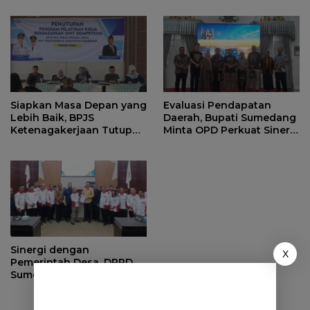
Ahli Waris di Sumedang
Siapkan Masa Depan yang
Evaluasi Pendapatan
Lebih Baik, BPJS
Daerah, Bupati Sumedang
Ketenagakerjaan Tutup
Minta OPD Perkuat Sinergi
Program Persiapan Kerja
dan Digitalisasi Pajak
di BLK Sumedang
Sinergi dengan
X
Pemerintah Desa, DPRD
Sumedang Fokus Awasi
Program Strategis
Nasional