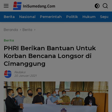
Langsung
ke
konten
Berita
Nasional
Pemerintah
Politik
Hukum
Sepak
Beranda
Berita
Berita
PHRI Berikan Bantuan Untuk
Korban Bencana Longsor di
Cimanggung
Redaksi
20 Januari 2021