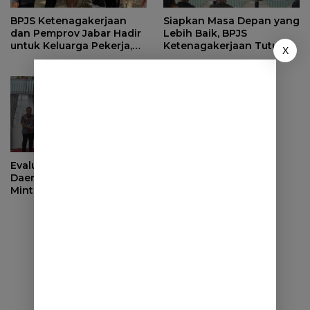
BPJS Ketenagakerjaan
Siapkan Masa Depan yang
dan Pemprov Jabar Hadir
Lebih Baik, BPJS
untuk Keluarga Pekerja,
Ketenagakerjaan Tutup
X
Serahkan Manfaat kepada
Program Persiapan Kerja
Ahli Waris di Sumedang
di BLK Sumedang
Evaluasi Pendapatan
Daerah, Bupati Sumedang
Minta OPD Perkuat Sinergi
dan Digitalisasi Pajak