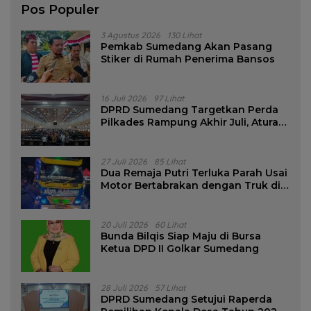
Pos Populer
3 Agustus 2026
130 Lihat
Pemkab Sumedang Akan Pasang
Stiker di Rumah Penerima Bansos
16 Juli 2026
97 Lihat
DPRD Sumedang Targetkan Perda
Pilkades Rampung Akhir Juli, Aturan
Pencalonan Diperjelas
27 Juli 2026
85 Lihat
Dua Remaja Putri Terluka Parah Usai
Motor Bertabrakan dengan Truk di
Tanjungsari Sumedang
20 Juli 2026
60 Lihat
Bunda Bilqis Siap Maju di Bursa
Ketua DPD II Golkar Sumedang
28 Juli 2026
57 Lihat
DPRD Sumedang Setujui Raperda