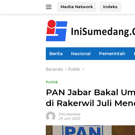
Langsung
Media Network
Indeks
ke
konten
Berita
Nasional
Pemerintah
Beranda
Politik
Politik
PAN Jabar Bakal Um
di Rakerwil Juli Me
Dila Nashear
24 Juni 2022