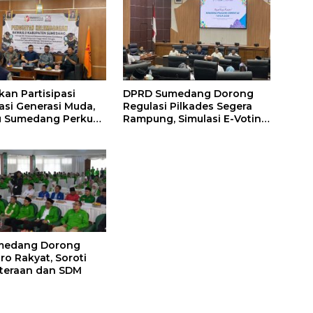
kan Partisipasi
DPRD Sumedang Dorong
si Generasi Muda,
Regulasi Pilkades Segera
u Sumedang Perkuat
Rampung, Simulasi E-Voting
an Strategis
Minta Dilakukan Lebih Awal
medang Dorong
Pro Rakyat, Soroti
teraan dan SDM