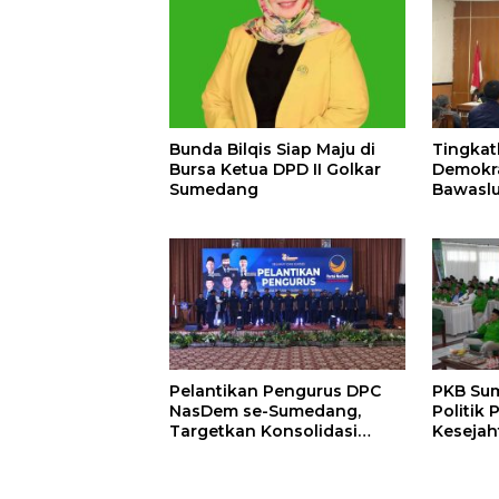
Bunda Bilqis Siap Maju di
Tingkat
Bursa Ketua DPD II Golkar
Demokra
Sumedang
Bawasl
Kemitra
Pelantikan Pengurus DPC
PKB Su
NasDem se-Sumedang,
Politik 
Targetkan Konsolidasi
Kesejah
Tuntas dan Raih Kursi 2029