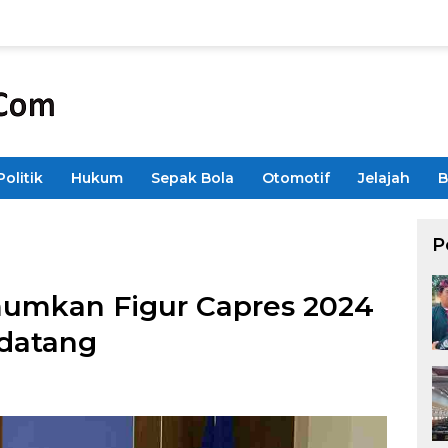
Politik
Hukum
Sepak Bola
Otomotif
Jelajah
B
P
umkan Figur Capres 2024
ndatang