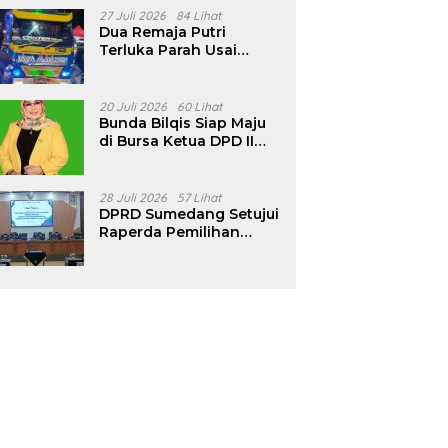
Pencalonan Diperjelas
27 Juli 2026
84 Lihat
Dua Remaja Putri
Terluka Parah Usai
Motor Bertabrakan
dengan Truk di
Tanjungsari Sumedang
20 Juli 2026
60 Lihat
Bunda Bilqis Siap Maju
di Bursa Ketua DPD II
Golkar Sumedang
28 Juli 2026
57 Lihat
DPRD Sumedang Setujui
Raperda Pemilihan
Kepala Desa Tahun
2026 Menjadi Peraturan
Daerah