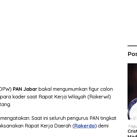
Po
(DPW)
PAN Jabar
bakal mengumumkan figur calon
 para kader saat Rapat Kerja Wilayah (Rakerwil)
tang.
mengatakan. Saat ini seluruh pengurus PAN tingkat
ksanakan Rapat Kerja Daerah (
Rakerda)
demi
7 Ag
Cri
Madr