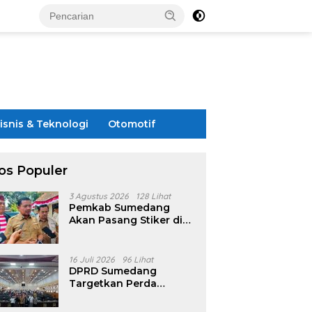
isnis & Teknologi
Otomotif
os Populer
3 Agustus 2026
128 Lihat
Pemkab Sumedang
Akan Pasang Stiker di
Rumah Penerima
Bansos
16 Juli 2026
96 Lihat
DPRD Sumedang
Targetkan Perda
Pilkades Rampung
Akhir Juli, Aturan