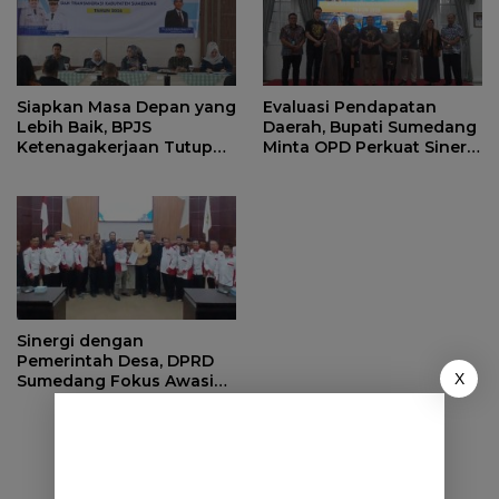
Siapkan Masa Depan yang
Evaluasi Pendapatan
Lebih Baik, BPJS
Daerah, Bupati Sumedang
Ketenagakerjaan Tutup
Minta OPD Perkuat Sinergi
Program Persiapan Kerja
dan Digitalisasi Pajak
di BLK Sumedang
Sinergi dengan
Pemerintah Desa, DPRD
X
Sumedang Fokus Awasi
Program Strategis
Nasional