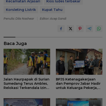
Kecamatan Arjasari
Kios ludes terbakar
Korsleting Listrik
Kupat Tahu
Penulis: Dila Nashear
Editor: Acep Sandi
Baca Juga
Jalan Haurpapak di Surian
BPJS Ketenagakerjaan
Sumedang Terus Ambles,
dan Pemprov Jabar Hadir
Relokasi Terkendala Izin
untuk Keluarga Pekerja,
Kementerian Kehutanan
Serahkan Manfaat kepada
Ahli Waris di Sumedang