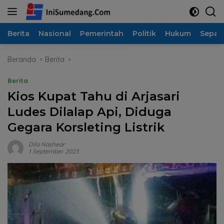
Langsung
ke
konten
Berita
Nasional
Pemerintah
Politik
Hukum
Sepak
Beranda
Berita
Berita
Kios Kupat Tahu di Arjasari
Ludes Dilalap Api, Diduga
Gegara Korsleting Listrik
Dila Nashear
1 September 2023