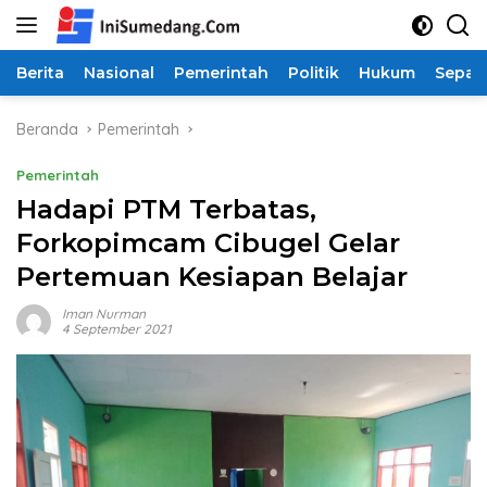
Langsung
ke
konten
Berita
Nasional
Pemerintah
Politik
Hukum
Sepak
Beranda
Pemerintah
Pemerintah
Hadapi PTM Terbatas,
Forkopimcam Cibugel Gelar
Pertemuan Kesiapan Belajar
Iman Nurman
4 September 2021