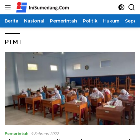
Langsung
ke
konten
Berita
Nasional
Pemerintah
Politik
Hukum
Sepak
PTMT
Pemerintah
9 Februari 2022