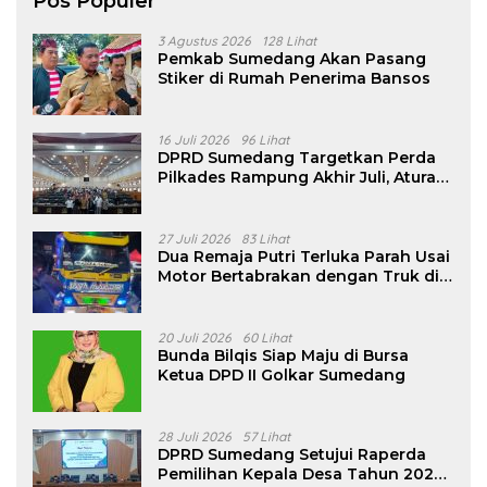
Pos Populer
3 Agustus 2026
128 Lihat
Pemkab Sumedang Akan Pasang
Stiker di Rumah Penerima Bansos
16 Juli 2026
96 Lihat
DPRD Sumedang Targetkan Perda
Pilkades Rampung Akhir Juli, Aturan
Pencalonan Diperjelas
27 Juli 2026
83 Lihat
Dua Remaja Putri Terluka Parah Usai
Motor Bertabrakan dengan Truk di
Tanjungsari Sumedang
20 Juli 2026
60 Lihat
Bunda Bilqis Siap Maju di Bursa
Ketua DPD II Golkar Sumedang
28 Juli 2026
57 Lihat
DPRD Sumedang Setujui Raperda
Pemilihan Kepala Desa Tahun 2026