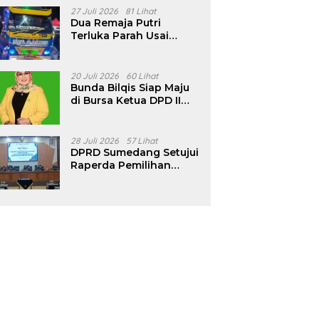
Pencalonan Diperjelas
27 Juli 2026
81 Lihat
Dua Remaja Putri
Terluka Parah Usai
Motor Bertabrakan
dengan Truk di
Tanjungsari Sumedang
20 Juli 2026
60 Lihat
Bunda Bilqis Siap Maju
di Bursa Ketua DPD II
Golkar Sumedang
28 Juli 2026
57 Lihat
DPRD Sumedang Setujui
Raperda Pemilihan
Kepala Desa Tahun
2026 Menjadi Peraturan
Daerah