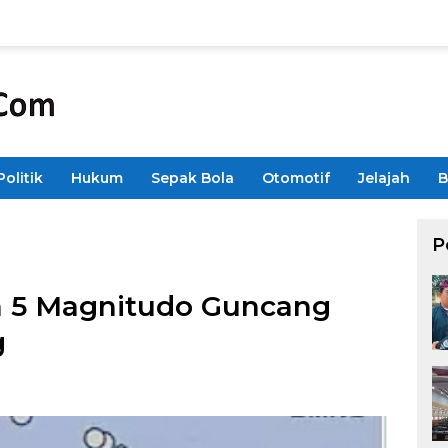
Politik
Hukum
Sepak Bola
Otomotif
Jelajah
B
P
 5 Magnitudo Guncang
g