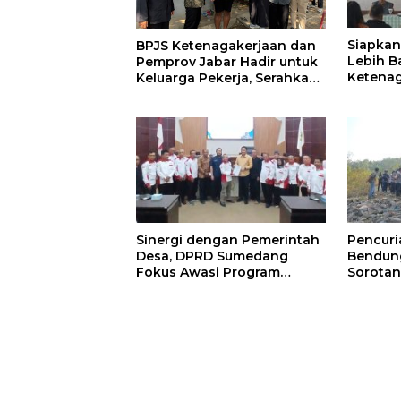
Siapkan
BPJS Ketenagakerjaan dan
Lebih B
Pemprov Jabar Hadir untuk
Ketenag
Keluarga Pekerja, Serahkan
Program
Manfaat kepada Ahli Waris
BLK Su
di Sumedang
Sinergi dengan Pemerintah
Pencur
Desa, DPRD Sumedang
Bendung
Fokus Awasi Program
Sorotan
Strategis Nasional
Minta 
Diperke