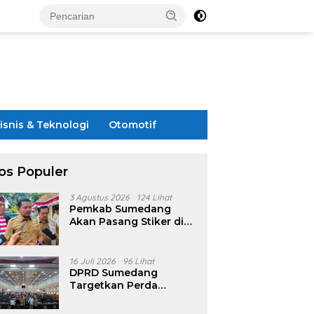
isnis & Teknologi
Otomotif
os Populer
3 Agustus 2026
124 Lihat
Pemkab Sumedang
Akan Pasang Stiker di
Rumah Penerima
Bansos
16 Juli 2026
96 Lihat
DPRD Sumedang
Targetkan Perda
Pilkades Rampung
Akhir Juli, Aturan