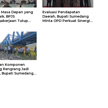
 Masa Depan yang
Evaluasi Pendapatan
aik, BPJS
Daerah, Bupati Sumedang
akerjaan Tutup
Minta OPD Perkuat Sinergi
 Persiapan Kerja di
dan Digitalisasi Pajak
medang
ian Komponen
 Rengrang Jadi
, Bupati Sumedang
Pengamanan
tat