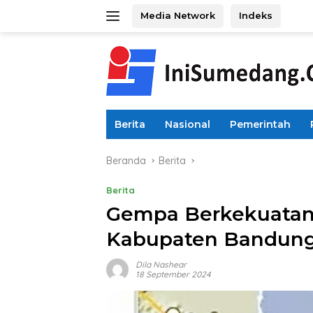
Langsung
Media Network
Indeks
ke
konten
Berita
Nasional
Pemerintah
Beranda
Berita
Berita
Gempa Berkekuatan
Kabupaten Bandun
Dila Nashear
18 September 2024