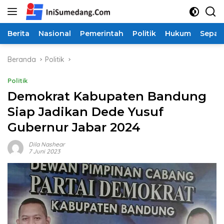
Langsung
ke
konten
Berita
Nasional
Pemerintah
Politik
Hukum
Sepak
Beranda
Politik
Politik
Demokrat Kabupaten Bandung
Siap Jadikan Dede Yusuf
Gubernur Jabar 2024
Dila Nashear
7 Juni 2023