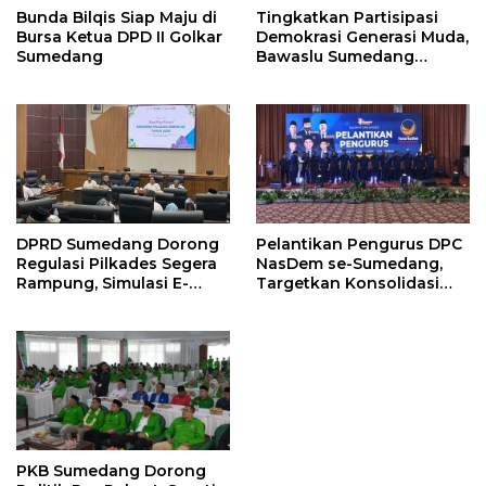
Bunda Bilqis Siap Maju di
Tingkatkan Partisipasi
Bursa Ketua DPD II Golkar
Demokrasi Generasi Muda,
Sumedang
Bawaslu Sumedang
Perkuat Kemitraan
Strategis
DPRD Sumedang Dorong
Pelantikan Pengurus DPC
Regulasi Pilkades Segera
NasDem se-Sumedang,
Rampung, Simulasi E-
Targetkan Konsolidasi
Voting Minta Dilakukan
Tuntas dan Raih Kursi
Lebih Awal
2029
PKB Sumedang Dorong