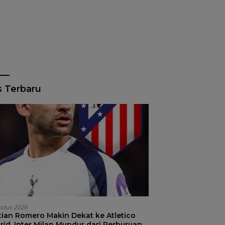
s Terbaru
ustus 2026
stian Romero Makin Dekat ke Atletico
id, Inter Milan Mundur dari Perburuan