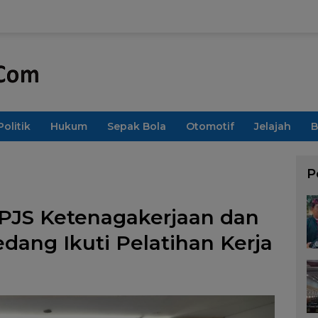
Politik
Hukum
Sepak Bola
Otomotif
Jelajah
B
P
BPJS Ketenagakerjaan dan
ang Ikuti Pelatihan Kerja