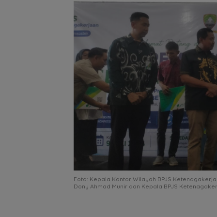
Foto: Kepala Kantor Wilayah BPJS Ketenagakerja
Dony Ahmad Munir dan Kepala BPJS Ketenagaker