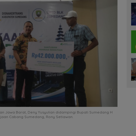
an Jawa Barat, Deny Yusyulian didampingi Bupati Sumedang H
jaan Cabang Sumedang, Rony Setiawan.