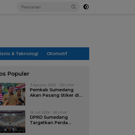
isnis & Teknologi
Otomotif
os Populer
3 Agustus 2026
130 Lihat
Pemkab Sumedang
Akan Pasang Stiker di
Rumah Penerima
Bansos
16 Juli 2026
96 Lihat
DPRD Sumedang
Targetkan Perda
Pilkades Rampung
Akhir Juli, Aturan