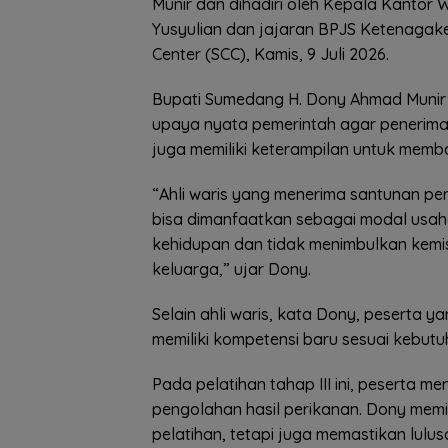
Munir dan dihadiri oleh Kepala Kantor
Yusyulian dan jajaran BPJS Ketenaga
Center (SCC), Kamis, 9 Juli 2026.
Bupati Sumedang H. Dony Ahmad Munir 
upaya nyata pemerintah agar penerima
juga memiliki keterampilan untuk memb
“Ahli waris yang menerima santunan pe
bisa dimanfaatkan sebagai modal usah
kehidupan dan tidak menimbulkan kemi
keluarga,” ujar Dony.
Selain ahli waris, kata Dony, peserta 
memiliki kompetensi baru sesuai kebutu
Pada pelatihan tahap III ini, peserta 
pengolahan hasil perikanan. Dony memi
pelatihan, tetapi juga memastikan lul