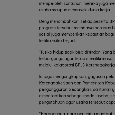
memperoleh santunan, mereka juga me
usaha maupun memasuki dunia kerja.
Deny menambahkan, setiap peserta BPJ
program tersebut membawa harapan bag
sosial juga memberikan kepastian bag
ketika risiko terjadi.
“Risiko hidup tidak bisa dihindari. Yan
keluarganya agar tetap memiliki masa d
melalui kolaborasi BPJS Ketenagakerj
Ia juga mengungkapkan, gagasan pelatih
Ketenagakerjaan dan Pemerintah Kab
pengangguran. Sedangkan, santunan yan
dimanfaatkan sebagai modal usaha, se
pengetahuan agar usaha tersebut dap
“Harapannya, para penerima manfaat t