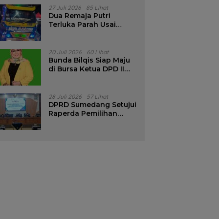
Pencalonan Diperjelas
27 Juli 2026
85 Lihat
Dua Remaja Putri
Terluka Parah Usai
Motor Bertabrakan
dengan Truk di
Tanjungsari Sumedang
20 Juli 2026
60 Lihat
Bunda Bilqis Siap Maju
di Bursa Ketua DPD II
Golkar Sumedang
28 Juli 2026
57 Lihat
DPRD Sumedang Setujui
Raperda Pemilihan
Kepala Desa Tahun
2026 Menjadi Peraturan
Daerah