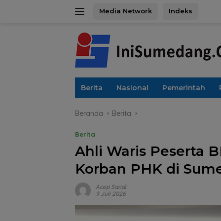
Langsung
Media Network
Indeks
ke
konten
Berita
Nasional
Pemerintah
Beranda
Berita
Berita
Ahli Waris Peserta 
Korban PHK di Sumed
Acep Sandi
9 Juli 2026