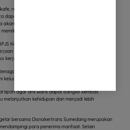
kafe, restoran, rumah makan, hingga pelaku usaha
ta dapat langsung bekerja atau memiliki pasar bagi
uga akan membuka akses pembiayaan melalui Kredit
 memilih berwirausaha.
BPJS Ketenagakerjaan Jawa Barat, Deny Yusyulian,
jaan tidak hanya berhenti pada pemberian
ko kerja atau meninggal dunia.
etenagakerjaan juga menjadi jembatan untuk
 keluarga yang ditinggalkan.
arapan agar ahli waris dapat bangkit kembali.
 melanjutkan kehidupan dan menjadi lebih
 digelar bersama Disnakertrans Sumedang merupakan
mendampingi para penerima manfaat. Selain