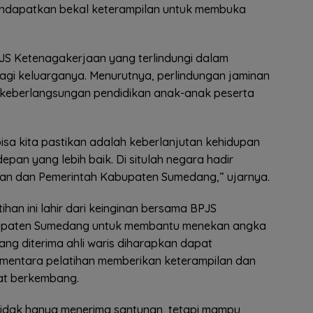
ndapatkan bekal keterampilan untuk membuka
S Ketenagakerjaan yang terlindungi dalam
i keluarganya. Menurutnya, perlindungan jaminan
i keberlangsungan pendidikan anak-anak peserta
g bisa kita pastikan adalah keberlanjutan kehidupan
epan yang lebih baik. Di situlah negara hadir
aan dan Pemerintah Kabupaten Sumedang,” ujarnya.
an ini lahir dari keinginan bersama BPJS
upaten Sumedang untuk membantu menekan angka
g diterima ahli waris diharapkan dapat
mentara pelatihan memberikan keterampilan dan
at berkembang.
idak hanya menerima santunan, tetapi mampu