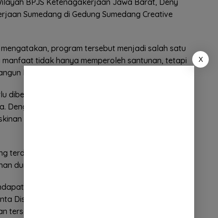
 Wilayah BPJS Ketenagakerjaan Jawa Barat, Deny
kerjaan Sumedang di Gedung Sumedang Creative
mengatakan, program tersebut menjadi salah satu
X
 manfaat tidak hanya memperoleh santunan, tetapi
angun kemandirian ekonomi.
rlu dibekali keterampilan sehingga dana santunan
a. Dengan begitu mereka tetap dapat melanjutkan
skinan baru setelah kehilangan tulang punggung
yang terdampak PHK juga diberikan pelatihan agar
han dunia kerja.
mendapatkan materi keterampilan sebagai barista dan
nta Disnakertrans tidak berhenti pada proses
usan tersambung dengan dunia usaha.