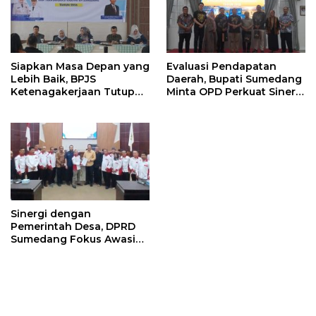
Siapkan Masa Depan yang
Evaluasi Pendapatan
Lebih Baik, BPJS
Daerah, Bupati Sumedang
Ketenagakerjaan Tutup
Minta OPD Perkuat Sinergi
Program Persiapan Kerja
dan Digitalisasi Pajak
di BLK Sumedang
Sinergi dengan
Pemerintah Desa, DPRD
Sumedang Fokus Awasi
Program Strategis
Nasional