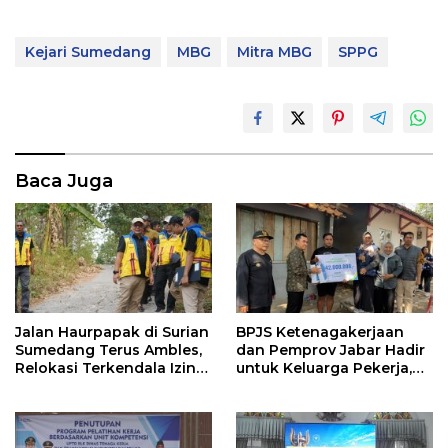
Kejari Sumedang
MBG
Mitra MBG
SPPG
Baca Juga
Jalan Haurpapak di Surian
BPJS Ketenagakerjaan
Sumedang Terus Ambles,
dan Pemprov Jabar Hadir
Relokasi Terkendala Izin
untuk Keluarga Pekerja,
Kementerian Kehutanan
Serahkan Manfaat kepada
Ahli Waris di Sumedang