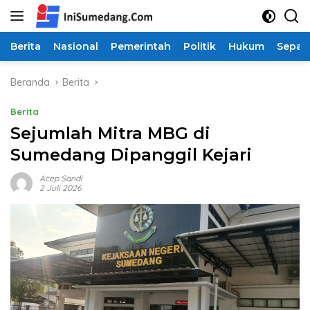
Langsung
ke
konten
Berita
Nasional
Pemerintah
Politik
Hukum
Sepak
Beranda
Berita
Berita
Sejumlah Mitra MBG di
Sumedang Dipanggil Kejari
Acep Sandi
2 Juli 2026