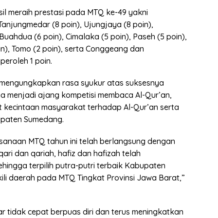
l meraih prestasi pada MTQ ke-49 yakni
 Tanjungmedar (8 poin), Ujungjaya (8 poin),
, Buahdua (6 poin), Cimalaka (5 poin), Paseh (5 poin),
in), Tomo (2 poin), serta Conggeang dan
eroleh 1 poin.
la mengungkapkan rasa syukur atas suksesnya
 menjadi ajang kompetisi membaca Al-Qur’an,
 kecintaan masyarakat terhadap Al-Qur’an serta
upaten Sumedang.
aksanaan MTQ tahun ini telah berlangsung dengan
qari dan qariah, hafiz dan hafizah telah
ngga terpilih putra-putri terbaik Kabupaten
li daerah pada MTQ Tingkat Provinsi Jawa Barat,”
r tidak cepat berpuas diri dan terus meningkatkan