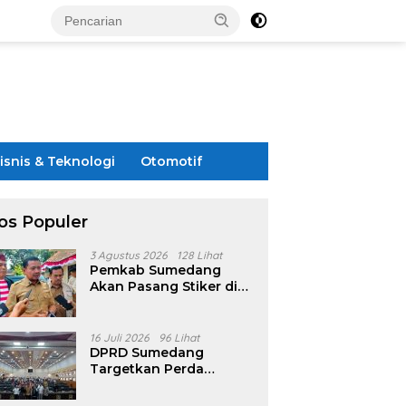
isnis & Teknologi
Otomotif
os Populer
3 Agustus 2026
128 Lihat
Pemkab Sumedang
Akan Pasang Stiker di
Rumah Penerima
Bansos
16 Juli 2026
96 Lihat
DPRD Sumedang
Targetkan Perda
Pilkades Rampung
Akhir Juli, Aturan