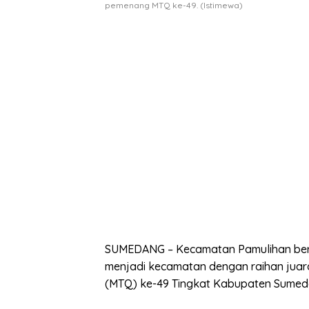
pemenang MTQ ke-49. (Istimewa)
SUMEDANG – Kecamatan Pamulihan berha
menjadi kecamatan dengan raihan juar
(MTQ) ke-49 Tingkat Kabupaten Sumed