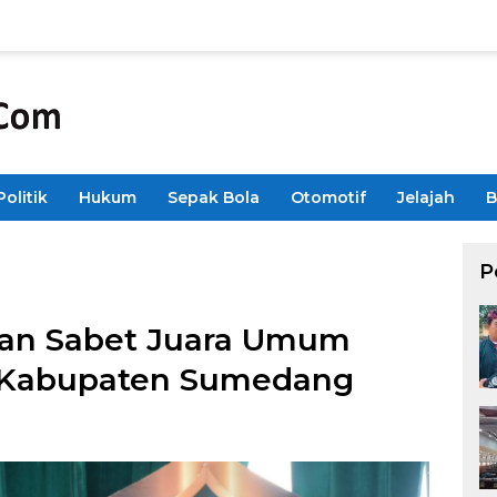
Politik
Hukum
Sepak Bola
Otomotif
Jelajah
B
P
an Sabet Juara Umum
 Kabupaten Sumedang