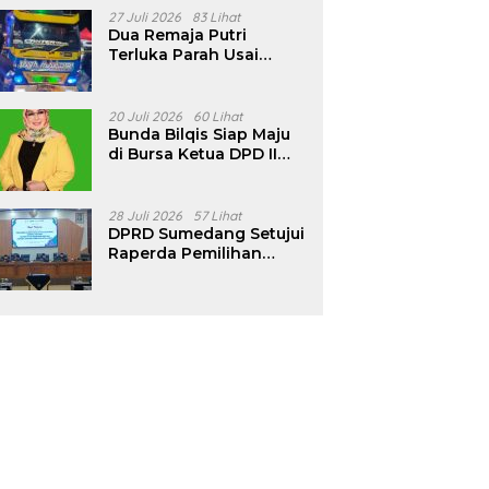
Pencalonan Diperjelas
27 Juli 2026
83 Lihat
Dua Remaja Putri
Terluka Parah Usai
Motor Bertabrakan
dengan Truk di
Tanjungsari Sumedang
20 Juli 2026
60 Lihat
Bunda Bilqis Siap Maju
di Bursa Ketua DPD II
Golkar Sumedang
28 Juli 2026
57 Lihat
DPRD Sumedang Setujui
Raperda Pemilihan
Kepala Desa Tahun
2026 Menjadi Peraturan
Daerah