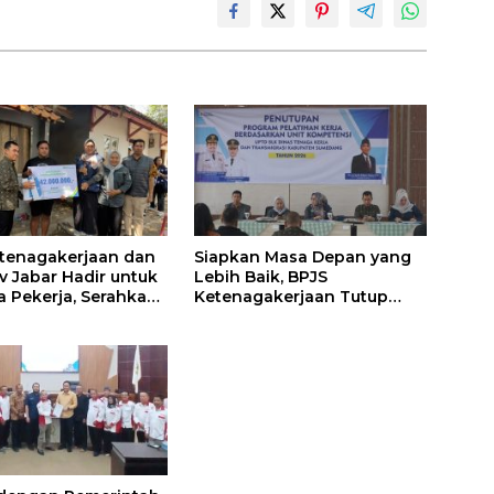
tenagakerjaan dan
Siapkan Masa Depan yang
 Jabar Hadir untuk
Lebih Baik, BPJS
a Pekerja, Serahkan
Ketenagakerjaan Tutup
 kepada Ahli Waris
Program Persiapan Kerja di
edang
BLK Sumedang