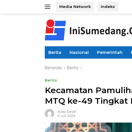
Langsung
Media Network
Indeks
ke
konten
Berita
Nasional
Pemerintah
Beranda
Berita
Berita
Kecamatan Pamulih
MTQ ke-49 Tingkat
Acep Sandi
9 Juli 2026