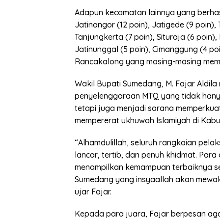
Adapun kecamatan lainnya yang berhasi
Jatinangor (12 poin), Jatigede (9 poin),
Tanjungkerta (7 poin), Situraja (6 poin)
Jatinunggal (5 poin), Cimanggung (4 po
Rancakalong yang masing-masing memp
Wakil Bupati Sumedang, M. Fajar Aldi
penyelenggaraan MTQ yang tidak hanya
tetapi juga menjadi sarana memperkuat
mempererat ukhuwah Islamiyah di Kab
“Alhamdulillah, seluruh rangkaian pel
lancar, tertib, dan penuh khidmat. Para 
menampilkan kemampuan terbaiknya sehi
Sumedang yang insyaallah akan mewaki
ujar Fajar.
Kepada para juara, Fajar berpesan aga