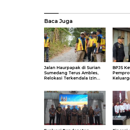
Baca Juga
Jalan Haurpapak di Surian
BPJS Ke
Sumedang Terus Ambles,
Pemprov
Relokasi Terkendala Izin
Keluarg
Kementerian Kehutanan
Manfaat
di Sum