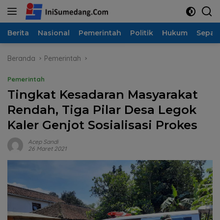
Langsung
ke
konten
Berita
Nasional
Pemerintah
Politik
Hukum
Sepak
Beranda
Pemerintah
Pemerintah
Tingkat Kesadaran Masyarakat
Rendah, Tiga Pilar Desa Legok
Kaler Genjot Sosialisasi Prokes
Acep Sandi
26 Maret 2021