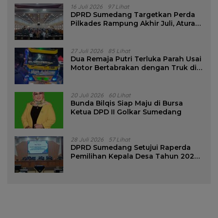
16 Juli 2026
97 Lihat
DPRD Sumedang Targetkan Perda
Pilkades Rampung Akhir Juli, Aturan
Pencalonan Diperjelas
27 Juli 2026
85 Lihat
Dua Remaja Putri Terluka Parah Usai
Motor Bertabrakan dengan Truk di
Tanjungsari Sumedang
20 Juli 2026
60 Lihat
Bunda Bilqis Siap Maju di Bursa
Ketua DPD II Golkar Sumedang
28 Juli 2026
57 Lihat
DPRD Sumedang Setujui Raperda
Pemilihan Kepala Desa Tahun 2026
Menjadi Peraturan Daerah