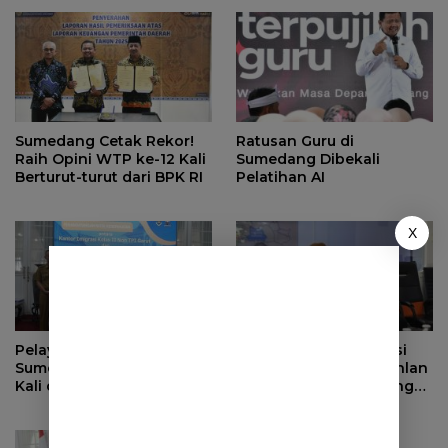
Sumedang Cetak Rekor!
Ratusan Guru di
Raih Opini WTP ke-12 Kali
Sumedang Dibekali
Berturut-turut dari BPK RI
Pelatihan AI
X
Pelayanan Paspor di MPP
Apresiasi Transformasi
Sumedang Kini Hadir Dua
Digital Sumedang, Dahlan
Kali dalam Sepekan
Iskan Dorong ASN Bangun
Birokrasi Cepat dan
Transparan