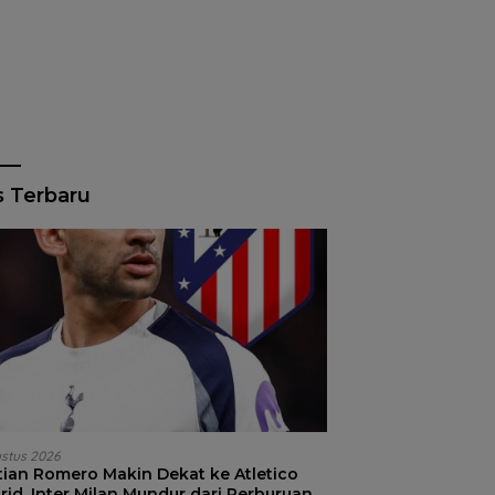
s Terbaru
ustus 2026
stian Romero Makin Dekat ke Atletico
id, Inter Milan Mundur dari Perburuan