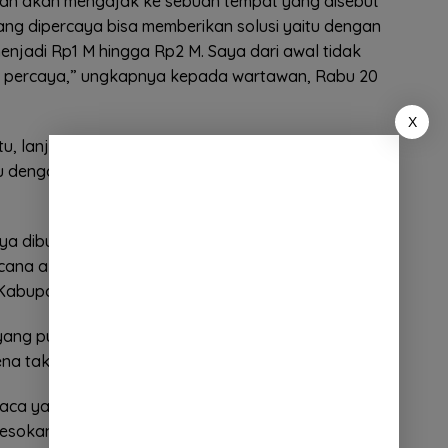
kan akan mengajak ke sebuah tempat yang disebut
ng dipercaya bisa memberikan solusi yaitu dengan
jadi Rp1 M hingga Rp2 M. Saya dari awal tidak
k percaya,” ungkapnya kepada wartawan, Rabu 20
X
, lanjut korban, dirinya terus dihubungi oleh A.
mu dengan D yang dipercaya bisa menggandakan
ya dibujuk oleh A, hingga pada akhirnya, pada
ncana akan menemui D di Dusun Sukamanah RT 05
Kabupaten Sumedang,” ungkapnya.
 yang punya mobil untuk berangkat kesana
na takut terjadi apa-apa,” katanya.
uaca yang tidak memungkinkan, korban tidak jadi
esokan harinya bersama rekannya itu.