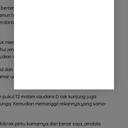
ian bertemu dan ngobrol dengan saudara D. Awalnya
amun hanya ada Rp32,5 Juta. Dengan dalih korban
erdarah biru, maka diperbolehkan untuk bisa
ntuk memberikan uang. Namun D beralasan yang
i jenis dan bentuk uangnya seperti apa, baru bisa
mudian saya percaya dan menyerahkan uangnya.
rid dan saudara D juga wirid di ruangan yang
amar untuk melaksanakan ritual penggandaan
ah pukul 12 malam saudara D tak kunjung juga
curiga. Kemudian memanggil rekannya yang sama-
 dobrak pintu kamarnya dan benar saja, jendala