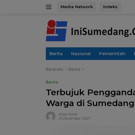
Langsung
Media Network
Indeks
ke
konten
Berita
Nasional
Pemerintah
Beranda
Berita
Berita
Terbujuk Pengganda
Warga di Sumedang 
Acep Sandi
21 Desember 2023