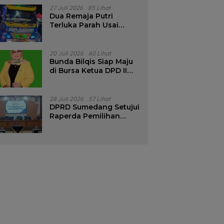
Pencalonan Diperjelas
27 Juli 2026
85 Lihat
Dua Remaja Putri
Terluka Parah Usai
Motor Bertabrakan
dengan Truk di
Tanjungsari Sumedang
20 Juli 2026
60 Lihat
Bunda Bilqis Siap Maju
di Bursa Ketua DPD II
Golkar Sumedang
28 Juli 2026
57 Lihat
DPRD Sumedang Setujui
Raperda Pemilihan
Kepala Desa Tahun
2026 Menjadi Peraturan
Daerah