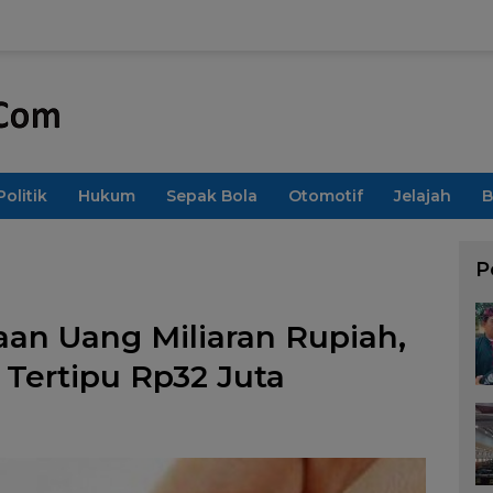
Politik
Hukum
Sepak Bola
Otomotif
Jelajah
B
P
an Uang Miliaran Rupiah,
Tertipu Rp32 Juta