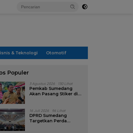
isnis & Teknologi
Otomotif
os Populer
3 Agustus 2026
130 Lihat
Pemkab Sumedang
Akan Pasang Stiker di
Rumah Penerima
Bansos
16 Juli 2026
96 Lihat
DPRD Sumedang
Targetkan Perda
Pilkades Rampung
Akhir Juli, Aturan