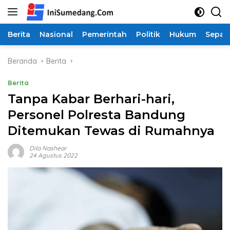
Langsung
ke
konten
Berita
Nasional
Pemerintah
Politik
Hukum
Sepak
Beranda
Berita
Berita
Tanpa Kabar Berhari-hari,
Personel Polresta Bandung
Ditemukan Tewas di Rumahnya
Dila Nashear
24 Agustus 2022