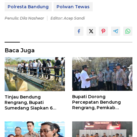
Polresta Bandung
Polwan Tewas
Penulis: Dila Nashear
Editor: Acep Sandi
Baca Juga
Bupati Dorong
Tinjau Bendung
Percepatan Bendung
Rengrang, Bupati
Rengrang, Pemkab
Sumedang Siapkan 6
Siapkan Langkah
Langkah Air Segera
Sementara untuk Bantu
Mengalir ke Sawah
Petani