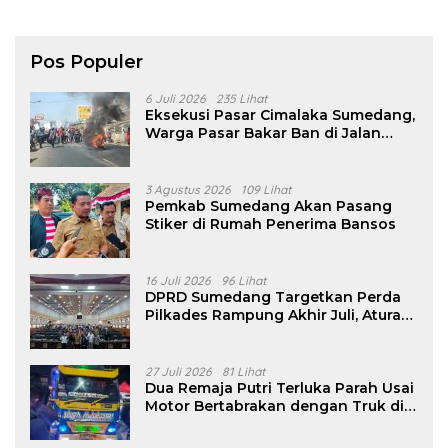
Pos Populer
6 Juli 2026
235 Lihat
Eksekusi Pasar Cimalaka Sumedang,
Warga Pasar Bakar Ban di Jalan
Nasional
3 Agustus 2026
109 Lihat
Pemkab Sumedang Akan Pasang
Stiker di Rumah Penerima Bansos
16 Juli 2026
96 Lihat
DPRD Sumedang Targetkan Perda
Pilkades Rampung Akhir Juli, Aturan
Pencalonan Diperjelas
27 Juli 2026
81 Lihat
Dua Remaja Putri Terluka Parah Usai
Motor Bertabrakan dengan Truk di
Tanjungsari Sumedang