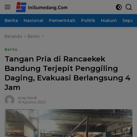
Langsung
ke
konten
Berita
Nasional
Pemerintah
Politik
Hukum
Sepak
Beranda
Berita
Berita
Tangan Pria di Rancaekek
Bandung Terjepit Penggiling
Daging, Evakuasi Berlangsung 4
Jam
Acep Sandi
10 Agustus 2022