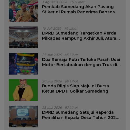
3 Agustus 2026
130 Lihat
Pemkab Sumedang Akan Pasang
Stiker di Rumah Penerima Bansos
16 Juli 2026
96 Lihat
DPRD Sumedang Targetkan Perda
Pilkades Rampung Akhir Juli, Aturan
Pencalonan Diperjelas
27 Juli 2026
85 Lihat
Dua Remaja Putri Terluka Parah Usai
Motor Bertabrakan dengan Truk di
Tanjungsari Sumedang
20 Juli 2026
60 Lihat
Bunda Bilqis Siap Maju di Bursa
Ketua DPD II Golkar Sumedang
28 Juli 2026
57 Lihat
DPRD Sumedang Setujui Raperda
Pemilihan Kepala Desa Tahun 2026
Menjadi Peraturan Daerah