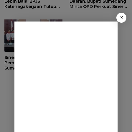
Lebih Baik, BPJS
Daerah, Bupati Sumedang
Ketenagakerjaan Tutup
Minta OPD Perkuat Sinergi
Program Persiapan Kerja
dan Digitalisasi Pajak
di BLK Sumedang
X
Sinergi dengan
Pemerintah Desa, DPRD
Sumedang Fokus Awasi
Program Strategis
Nasional