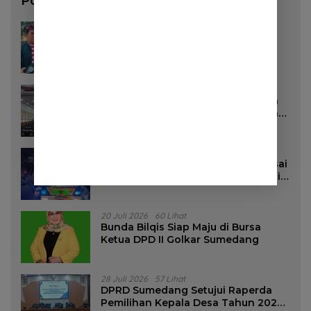
Pos Populer
3 Agustus 2026
130 Lihat
Pemkab Sumedang Akan Pasang
Stiker di Rumah Penerima Bansos
16 Juli 2026
96 Lihat
DPRD Sumedang Targetkan Perda
Pilkades Rampung Akhir Juli, Aturan
Pencalonan Diperjelas
27 Juli 2026
85 Lihat
Dua Remaja Putri Terluka Parah Usai
Motor Bertabrakan dengan Truk di
Tanjungsari Sumedang
20 Juli 2026
60 Lihat
Bunda Bilqis Siap Maju di Bursa
Ketua DPD II Golkar Sumedang
28 Juli 2026
57 Lihat
DPRD Sumedang Setujui Raperda
Pemilihan Kepala Desa Tahun 2026