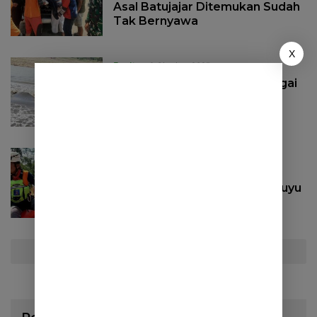
Asal Batujajar Ditemukan Sudah
Tak Bernyawa
X
Berita
2 Oktober 2023
Bocah 4 Tahun Hilang di Sungai
Citarum, Tim SAR Lakukan
Pencarian
Berita
9 Mei 2023
Pencarian Lansia yang Hilang
Usai Mancing di Sungai Pasirluyu
Masih Nihil
Selengkapnya