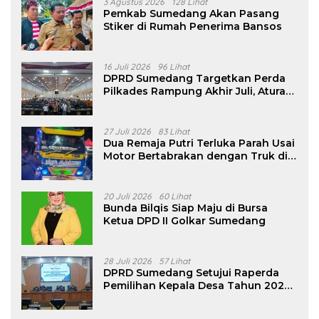
3 Agustus 2026
128 Lihat
Pemkab Sumedang Akan Pasang
Stiker di Rumah Penerima Bansos
16 Juli 2026
96 Lihat
DPRD Sumedang Targetkan Perda
Pilkades Rampung Akhir Juli, Aturan
Pencalonan Diperjelas
27 Juli 2026
83 Lihat
Dua Remaja Putri Terluka Parah Usai
Motor Bertabrakan dengan Truk di
Tanjungsari Sumedang
20 Juli 2026
60 Lihat
Bunda Bilqis Siap Maju di Bursa
Ketua DPD II Golkar Sumedang
28 Juli 2026
57 Lihat
DPRD Sumedang Setujui Raperda
Pemilihan Kepala Desa Tahun 2026
Menjadi Peraturan Daerah