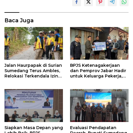
Baca Juga
Jalan Haurpapak di Surian
BPJS Ketenagakerjaan
Sumedang Terus Ambles,
dan Pemprov Jabar Hadir
Relokasi Terkendala Izin
untuk Keluarga Pekerja,
Kementerian Kehutanan
Serahkan Manfaat kepada
Ahli Waris di Sumedang
Siapkan Masa Depan yang
Evaluasi Pendapatan
Lebih Baik, BPJS
Daerah, Bupati Sumedang