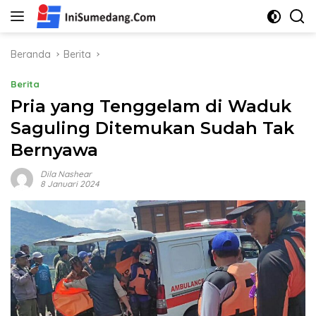
Langsung
ke
konten
Beranda
Berita
Berita
Pria yang Tenggelam di Waduk
Saguling Ditemukan Sudah Tak
Bernyawa
Dila Nashear
8 Januari 2024