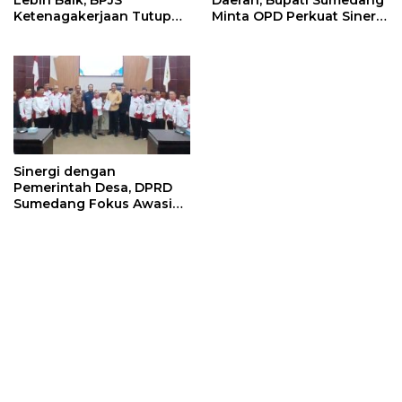
Ketenagakerjaan Tutup
Minta OPD Perkuat Sinergi
Program Persiapan Kerja
dan Digitalisasi Pajak
di BLK Sumedang
Sinergi dengan
Pemerintah Desa, DPRD
Sumedang Fokus Awasi
Program Strategis
Nasional