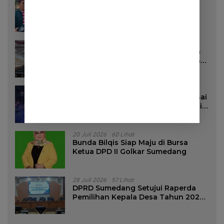
Pemkab Sumedang Akan Pasang
Stiker di Rumah Penerima Bansos
16 Juli 2026
96 Lihat
DPRD Sumedang Targetkan Perda
Pilkades Rampung Akhir Juli, Aturan
Pencalonan Diperjelas
27 Juli 2026
85 Lihat
Dua Remaja Putri Terluka Parah Usai
Motor Bertabrakan dengan Truk di
Tanjungsari Sumedang
20 Juli 2026
60 Lihat
Bunda Bilqis Siap Maju di Bursa
Ketua DPD II Golkar Sumedang
28 Juli 2026
57 Lihat
DPRD Sumedang Setujui Raperda
Pemilihan Kepala Desa Tahun 2026
Menjadi Peraturan Daerah