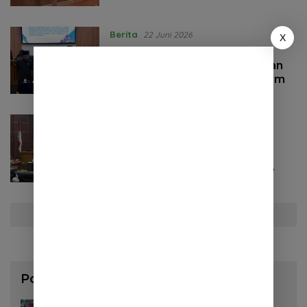
Umum
Berita
22 Juni 2026
X
Dua Raperda Disahkan,
Sumedang Perkuat Ketahanan
Pangan dan Layanan Air Minum
Politik
10 Juni 2026
DPRD Sumedang Dorong
Regulasi Pilkades Segera
Rampung, Simulasi E-Voting
Minta Dilakukan Lebih Awal
Selengkapnya
Pos Populer
3 Agustus 2026
130 Lihat