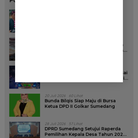
Pos Populer
3 Agustus 2026
130 Lihat
Pemkab Sumedang Akan Pasang
Stiker di Rumah Penerima Bansos
16 Juli 2026
96 Lihat
DPRD Sumedang Targetkan Perda
Pilkades Rampung Akhir Juli, Aturan
Pencalonan Diperjelas
27 Juli 2026
85 Lihat
Dua Remaja Putri Terluka Parah Usai
Motor Bertabrakan dengan Truk di
Tanjungsari Sumedang
20 Juli 2026
60 Lihat
Bunda Bilqis Siap Maju di Bursa
Ketua DPD II Golkar Sumedang
28 Juli 2026
57 Lihat
DPRD Sumedang Setujui Raperda
Pemilihan Kepala Desa Tahun 2026