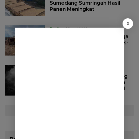
Sumedang Sumringah Hasil
Panen Meningkat
X
Berita
27 Juni 2022
Tak Kunjung Diperbaiki, Warga
Dusun Cieurih Sumedang Was-
was Sungai Cihonje Meluap
Kembali
Berita
26 Juni 2022
Warga Kampung di Sumedang
Ini Heboh Uang Hilang Secara
Misterius, Diduga Dicuri Tuyul
Selengkapnya