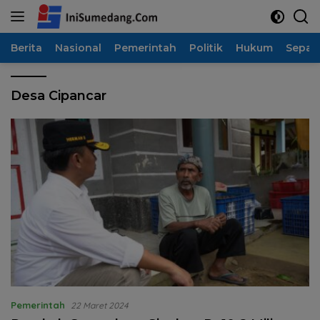
Langsung
ke
konten
Berita
Nasional
Pemerintah
Politik
Hukum
Sepak
Desa Cipancar
Pemerintah
22 Maret 2024