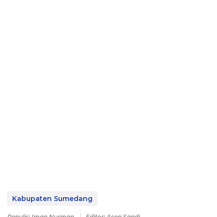
Kabupaten Sumedang
Penulis: Iman Nurman
Editor: Acep Sandi