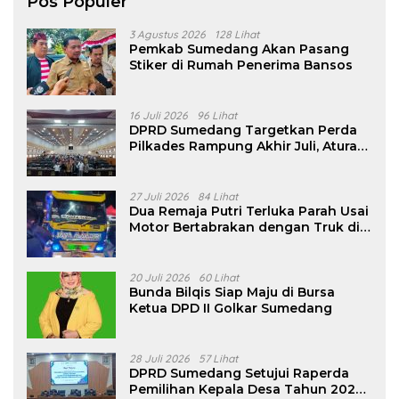
Pos Populer
3 Agustus 2026
128 Lihat
Pemkab Sumedang Akan Pasang
Stiker di Rumah Penerima Bansos
16 Juli 2026
96 Lihat
DPRD Sumedang Targetkan Perda
Pilkades Rampung Akhir Juli, Aturan
Pencalonan Diperjelas
27 Juli 2026
84 Lihat
Dua Remaja Putri Terluka Parah Usai
Motor Bertabrakan dengan Truk di
Tanjungsari Sumedang
20 Juli 2026
60 Lihat
Bunda Bilqis Siap Maju di Bursa
Ketua DPD II Golkar Sumedang
28 Juli 2026
57 Lihat
DPRD Sumedang Setujui Raperda
Pemilihan Kepala Desa Tahun 2026