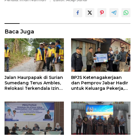
Baca Juga
Jalan Haurpapak di Surian
BPJS Ketenagakerjaan
Sumedang Terus Ambles,
dan Pemprov Jabar Hadir
Relokasi Terkendala Izin
untuk Keluarga Pekerja,
Kementerian Kehutanan
Serahkan Manfaat kepada
Ahli Waris di Sumedang