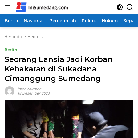
Langsung
ke
konten
Berita
Nasional
Pemerintah
Politik
Hukum
Sepak
Beranda
Berita
Berita
Seorang Lansia Jadi Korban
Kebakaran di Sukadana
Cimanggung Sumedang
Iman Nurman
18 Desember 2023