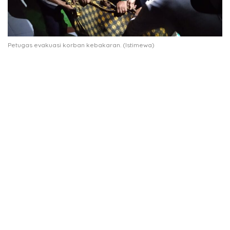
Petugas evakuasi korban kebakaran. (Istimewa)