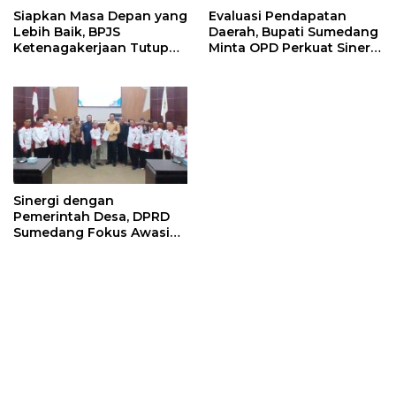
Siapkan Masa Depan yang
Evaluasi Pendapatan
Lebih Baik, BPJS
Daerah, Bupati Sumedang
Ketenagakerjaan Tutup
Minta OPD Perkuat Sinergi
Program Persiapan Kerja
dan Digitalisasi Pajak
di BLK Sumedang
Sinergi dengan
Pemerintah Desa, DPRD
Sumedang Fokus Awasi
Program Strategis
Nasional