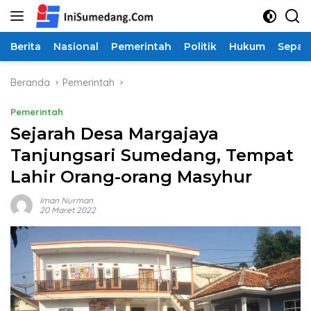
Langsung
ke
konten
Berita
Nasional
Pemerintah
Politik
Hukum
Sepak
Beranda
Pemerintah
Pemerintah
Sejarah Desa Margajaya
Tanjungsari Sumedang, Tempat
Lahir Orang-orang Masyhur
Iman Nurman
20 Maret 2022