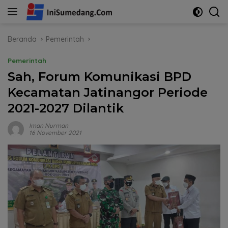
Langsung
ke
konten
Beranda
Pemerintah
Pemerintah
Sah, Forum Komunikasi BPD
Kecamatan Jatinangor Periode
2021-2027 Dilantik
Iman Nurman
16 November 2021