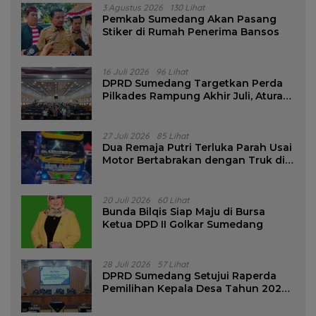
3 Agustus 2026
130 Lihat
Pemkab Sumedang Akan Pasang
Stiker di Rumah Penerima Bansos
16 Juli 2026
96 Lihat
DPRD Sumedang Targetkan Perda
Pilkades Rampung Akhir Juli, Aturan
Pencalonan Diperjelas
27 Juli 2026
85 Lihat
Dua Remaja Putri Terluka Parah Usai
Motor Bertabrakan dengan Truk di
Tanjungsari Sumedang
20 Juli 2026
60 Lihat
Bunda Bilqis Siap Maju di Bursa
Ketua DPD II Golkar Sumedang
28 Juli 2026
57 Lihat
DPRD Sumedang Setujui Raperda
Pemilihan Kepala Desa Tahun 2026
Menjadi Peraturan Daerah