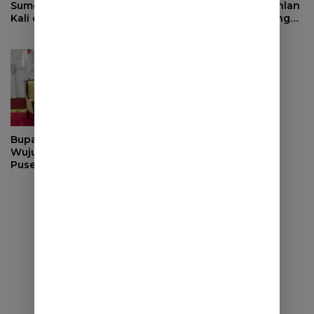
Sumedang Kini Hadir Dua
Digital Sumedang, Dahlan
Kali dalam Sepekan
Iskan Dorong ASN Bangun
Birokrasi Cepat dan
Transparan
Bupati Berkomitmen
Wujudkan Sumedang
Puseur Budaya Sunda