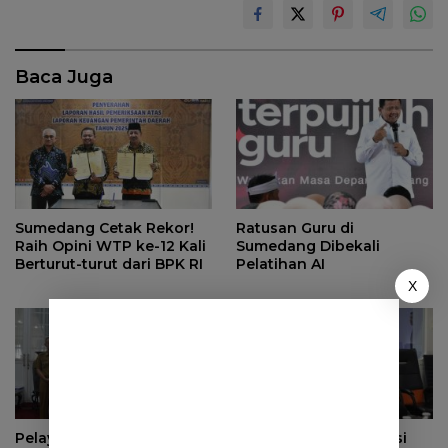
Baca Juga
Sumedang Cetak Rekor!
Ratusan Guru di
Raih Opini WTP ke-12 Kali
Sumedang Dibekali
Berturut-turut dari BPK RI
Pelatihan AI
X
Pelayanan Paspor di MPP
Apresiasi Transformasi