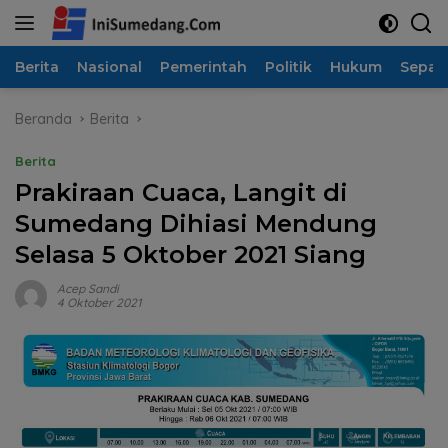
Langsung
ke
konten
Berita
Nasional
Pemerintah
Politik
Hukum
Sepak
Beranda
Berita
Berita
Prakiraan Cuaca, Langit di
Sumedang Dihiasi Mendung
Selasa 5 Oktober 2021 Siang
Acep Sandi
4 Oktober 2021