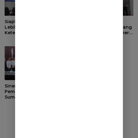
Siapkan Masa Depan yang
Evaluasi Pendapatan
Lebih Baik, BPJS
Daerah, Bupati Sumedang
Ketenagakerjaan Tutup
Minta OPD Perkuat Sinergi
Program Persiapan Kerja
dan Digitalisasi Pajak
di BLK Sumedang
Sinergi dengan
Pemerintah Desa, DPRD
Sumedang Fokus Awasi
Program Strategis
Nasional