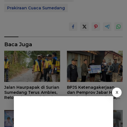
Prakiraan Cuaca Sumedang
Baca Juga
Jalan Haurpapak di Surian
BPJS Ketenagakerjaan
Sumedang Terus Ambles,
dan Pemprov Jabar Hadir
X
Relokasi Terkendala Izin
untuk Keluarga Pekerja,
Kementerian Kehutanan
Serahkan Manfaat kepada
Ahli Waris di Sumedang