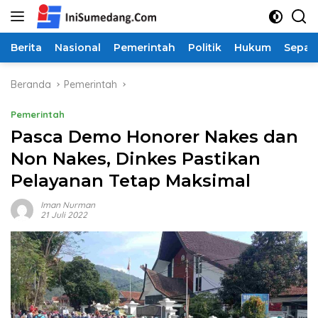
Langsung
ke
konten
Berita
Nasional
Pemerintah
Politik
Hukum
Sepak
Beranda
Pemerintah
Pemerintah
Pasca Demo Honorer Nakes dan
Non Nakes, Dinkes Pastikan
Pelayanan Tetap Maksimal
Iman Nurman
21 Juli 2022