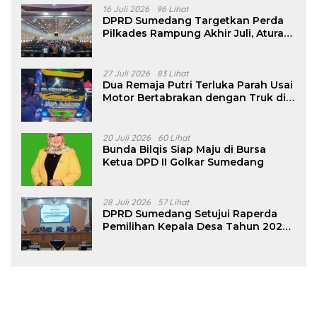
16 Juli 2026
96 Lihat
DPRD Sumedang Targetkan Perda
Pilkades Rampung Akhir Juli, Aturan
Pencalonan Diperjelas
27 Juli 2026
83 Lihat
Dua Remaja Putri Terluka Parah Usai
Motor Bertabrakan dengan Truk di
Tanjungsari Sumedang
20 Juli 2026
60 Lihat
Bunda Bilqis Siap Maju di Bursa
Ketua DPD II Golkar Sumedang
28 Juli 2026
57 Lihat
DPRD Sumedang Setujui Raperda
Pemilihan Kepala Desa Tahun 2026
Menjadi Peraturan Daerah