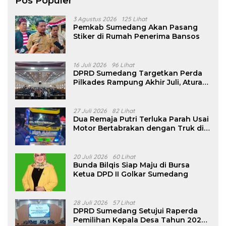
Pos Populer
3 Agustus 2026
125 Lihat
Pemkab Sumedang Akan Pasang
Stiker di Rumah Penerima Bansos
16 Juli 2026
96 Lihat
DPRD Sumedang Targetkan Perda
Pilkades Rampung Akhir Juli, Aturan
Pencalonan Diperjelas
27 Juli 2026
82 Lihat
Dua Remaja Putri Terluka Parah Usai
Motor Bertabrakan dengan Truk di
Tanjungsari Sumedang
20 Juli 2026
60 Lihat
Bunda Bilqis Siap Maju di Bursa
Ketua DPD II Golkar Sumedang
28 Juli 2026
57 Lihat
DPRD Sumedang Setujui Raperda
Pemilihan Kepala Desa Tahun 2026