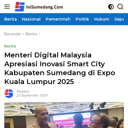
Langsung
ke
konten
Berita
Nasional
Pemerintah
Politik
Hukum
Sepak
Beranda
Berita
Berita
Menteri Digital Malaysia
Apresiasi Inovasi Smart City
Kabupaten Sumedang di Expo
Kuala Lumpur 2025
Redaksi
23 September 2025