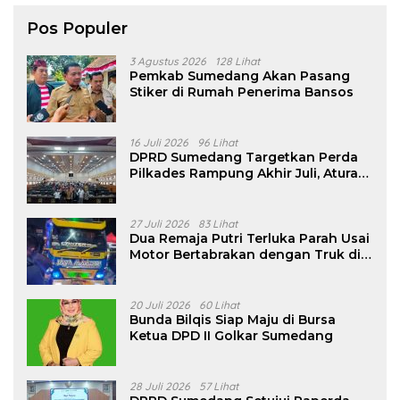
Pos Populer
3 Agustus 2026
128 Lihat
Pemkab Sumedang Akan Pasang
Stiker di Rumah Penerima Bansos
16 Juli 2026
96 Lihat
DPRD Sumedang Targetkan Perda
Pilkades Rampung Akhir Juli, Aturan
Pencalonan Diperjelas
27 Juli 2026
83 Lihat
Dua Remaja Putri Terluka Parah Usai
Motor Bertabrakan dengan Truk di
Tanjungsari Sumedang
20 Juli 2026
60 Lihat
Bunda Bilqis Siap Maju di Bursa
Ketua DPD II Golkar Sumedang
28 Juli 2026
57 Lihat