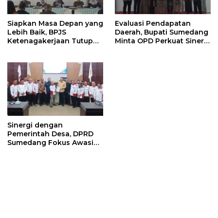
Siapkan Masa Depan yang
Evaluasi Pendapatan
Lebih Baik, BPJS
Daerah, Bupati Sumedang
Ketenagakerjaan Tutup
Minta OPD Perkuat Sinergi
Program Persiapan Kerja
dan Digitalisasi Pajak
di BLK Sumedang
Sinergi dengan
Pemerintah Desa, DPRD
Sumedang Fokus Awasi
Program Strategis
Nasional