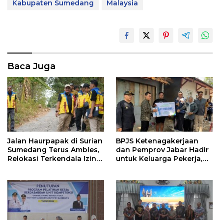
Kabupaten Sumedang
Malaysia
Baca Juga
Jalan Haurpapak di Surian
BPJS Ketenagakerjaan
Sumedang Terus Ambles,
dan Pemprov Jabar Hadir
Relokasi Terkendala Izin
untuk Keluarga Pekerja,
Kementerian Kehutanan
Serahkan Manfaat kepada
Ahli Waris di Sumedang