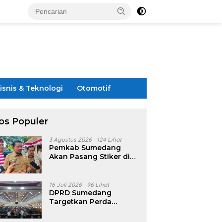
isnis & Teknologi
Otomotif
os Populer
3 Agustus 2026
124 Lihat
Pemkab Sumedang
Akan Pasang Stiker di
Rumah Penerima
Bansos
16 Juli 2026
96 Lihat
DPRD Sumedang
Targetkan Perda
Pilkades Rampung
Akhir Juli, Aturan