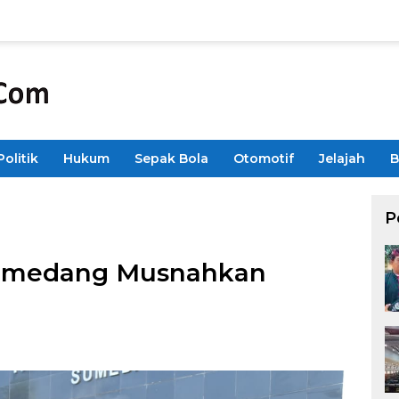
Politik
Hukum
Sepak Bola
Otomotif
Jelajah
B
P
Sumedang Musnahkan