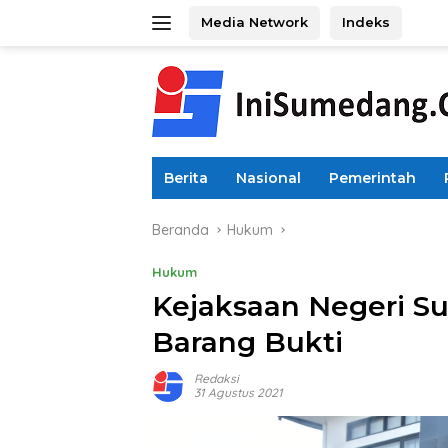
Langsung
Media Network
Indeks
ke
konten
Berita
Nasional
Pemerintah
Beranda
Hukum
Hukum
Kejaksaan Negeri 
Barang Bukti
Redaksi
31 Agustus 2021