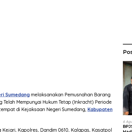
Po
eri Sumedang
melaksanakan Pemusnahan Barang
g Telah Mempunyai Hukum Tetap (Inkracht) Periode
ertempat di Kejaksaan Negeri Sumedang,
Kabupaten
6 Ag
BPJ
a Kejari, Kapolres, Dandim 0610, Kalapas, Kasatpol
Had