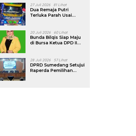
Pencalonan Diperjelas
27 Juli 2026
81 Lihat
Dua Remaja Putri
Terluka Parah Usai
Motor Bertabrakan
dengan Truk di
Tanjungsari Sumedang
20 Juli 2026
60 Lihat
Bunda Bilqis Siap Maju
di Bursa Ketua DPD II
Golkar Sumedang
28 Juli 2026
57 Lihat
DPRD Sumedang Setujui
Raperda Pemilihan
Kepala Desa Tahun
2026 Menjadi Peraturan
Daerah