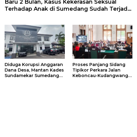
Baru 2 Bulan, Kasus Kekerasan Seksual
Terhadap Anak di Sumedang Sudah Terjadi
10 Kasus
Diduga Korupsi Anggaran
Proses Panjang Sidang
Dana Desa, Mantan Kades
Tipikor Perkara Jalan
Sundamekar Sumedang
Keboncau-Kudangwangi
Dijebloskan ke Penjara
Sumedang, Begini Kata
Kuasa Hukum