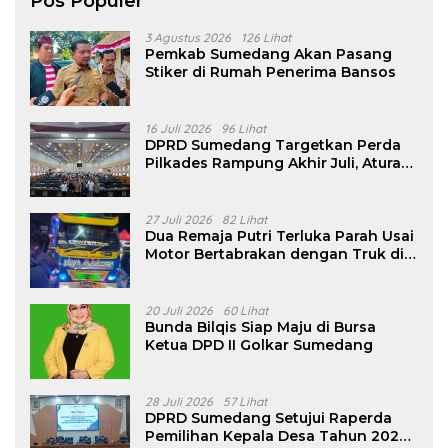
Pos Populer
3 Agustus 2026
126 Lihat
Pemkab Sumedang Akan Pasang
Stiker di Rumah Penerima Bansos
16 Juli 2026
96 Lihat
DPRD Sumedang Targetkan Perda
Pilkades Rampung Akhir Juli, Aturan
Pencalonan Diperjelas
27 Juli 2026
82 Lihat
Dua Remaja Putri Terluka Parah Usai
Motor Bertabrakan dengan Truk di
Tanjungsari Sumedang
20 Juli 2026
60 Lihat
Bunda Bilqis Siap Maju di Bursa
Ketua DPD II Golkar Sumedang
28 Juli 2026
57 Lihat
DPRD Sumedang Setujui Raperda
Pemilihan Kepala Desa Tahun 2026