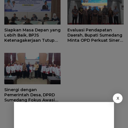
Siapkan Masa Depan yang
Evaluasi Pendapatan
Lebih Baik, BPJS
Daerah, Bupati Sumedang
Ketenagakerjaan Tutup
Minta OPD Perkuat Sinergi
Program Persiapan Kerja
dan Digitalisasi Pajak
di BLK Sumedang
Sinergi dengan
Pemerintah Desa, DPRD
X
Sumedang Fokus Awasi
Program Strategis
Nasional