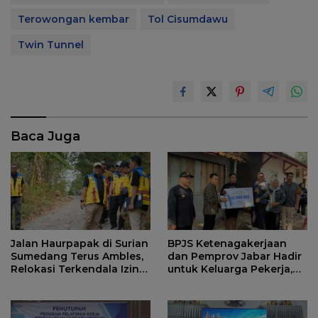
Terowongan kembar
Tol Cisumdawu
Twin Tunnel
Baca Juga
Jalan Haurpapak di Surian
BPJS Ketenagakerjaan
Sumedang Terus Ambles,
dan Pemprov Jabar Hadir
Relokasi Terkendala Izin
untuk Keluarga Pekerja,
Kementerian Kehutanan
Serahkan Manfaat kepada
Ahli Waris di Sumedang