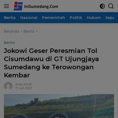
Langsung
ke
konten
Berita
Nasional
Pemerintah
Politik
Hukum
Sepak
Beranda
Berita
Berita
Jokowi Geser Peresmian Tol
Cisumdawu di GT Ujungjaya
Sumedang ke Terowongan
Kembar
Acep Sandi
11 Juli 2023