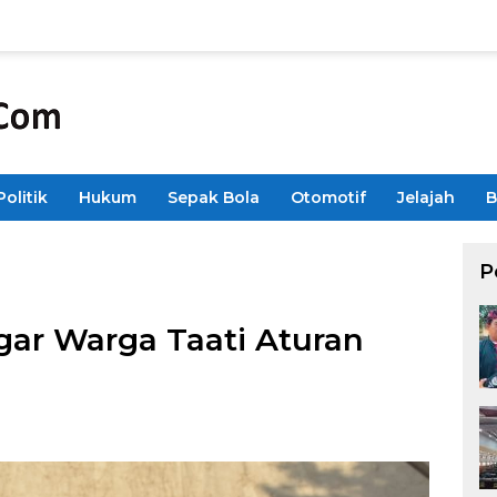
Politik
Hukum
Sepak Bola
Otomotif
Jelajah
B
P
ar Warga Taati Aturan