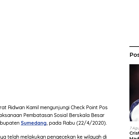
Po
at Ridwan Kamil mengunjungi Check Point Pos
laksanaan Pembatasan Sosial Berskala Besar
abupaten
Sumedang
, pada Rabu (22/4/2020).
7 Ag
Cri
ya telah melakukan pengecekan ke wilayah di
Madr