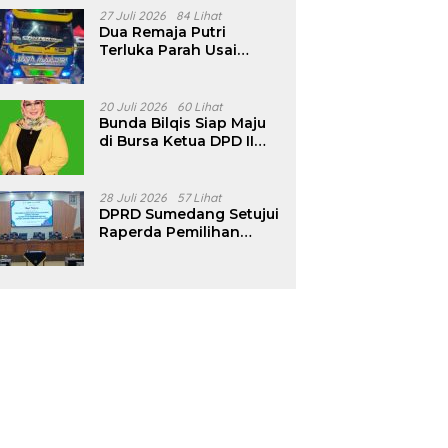
Pencalonan Diperjelas
27 Juli 2026
84 Lihat
Dua Remaja Putri
Terluka Parah Usai
Motor Bertabrakan
dengan Truk di
Tanjungsari Sumedang
20 Juli 2026
60 Lihat
Bunda Bilqis Siap Maju
di Bursa Ketua DPD II
Golkar Sumedang
28 Juli 2026
57 Lihat
DPRD Sumedang Setujui
Raperda Pemilihan
Kepala Desa Tahun
2026 Menjadi Peraturan
Daerah