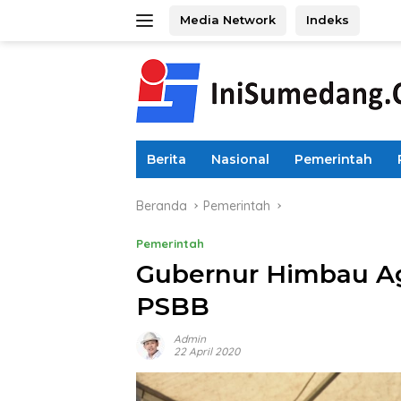
Langsung
Media Network
Indeks
ke
konten
Berita
Nasional
Pemerintah
Beranda
Pemerintah
Pemerintah
Gubernur Himbau Ag
PSBB
Admin
22 April 2020