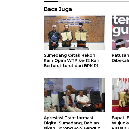
Baca Juga
Sumedang Cetak Rekor!
Ratusan
Raih Opini WTP ke-12 Kali
Dibekali
Berturut-turut dari BPK RI
Apresiasi Transformasi
Bupati 
Digital Sumedang, Dahlan
Wujudk
Iskan Dorong ASN Bangun
Puseur 