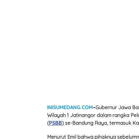
INISUMEDANG.COM
–
Gubernur Jawa Bar
Wilayah 1 Jatinangor dalam rangka Pe
(
PSBB
) se-Bandung Raya, termasuk K
Menurut Emil bahwa pihaknya sebelumn