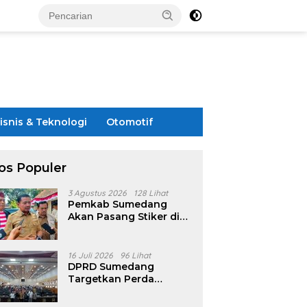
isnis & Teknologi
Otomotif
os Populer
3 Agustus 2026
128 Lihat
Pemkab Sumedang
Akan Pasang Stiker di
Rumah Penerima
Bansos
16 Juli 2026
96 Lihat
DPRD Sumedang
Targetkan Perda
Pilkades Rampung
Akhir Juli, Aturan