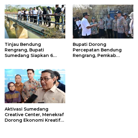
Pengamanan Diperketat
Nasional
Tinjau Bendung
Bupati Dorong
Rengrang, Bupati
Percepatan Bendung
Sumedang Siapkan 6
Rengrang, Pemkab
Langkah Air Segera
Siapkan Langkah
Mengalir ke Sawah
Sementara untuk Bantu
Petani
Aktivasi Sumedang
Creative Center, Menekraf
Dorong Ekonomi Kreatif
Sumedang Naik Kelas
Lewat Digitalisasi