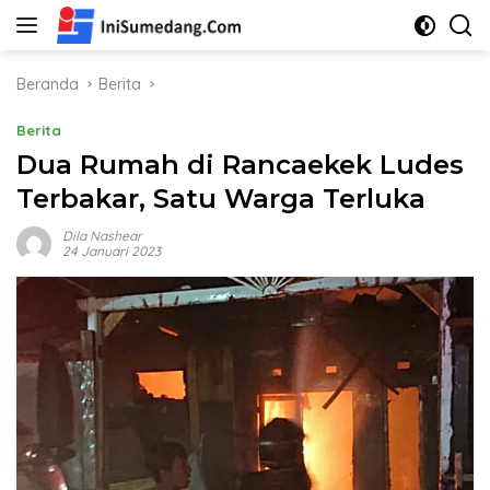
Langsung
ke
konten
Beranda
Berita
Berita
Dua Rumah di Rancaekek Ludes
Terbakar, Satu Warga Terluka
Dila Nashear
24 Januari 2023