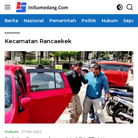
Langsung
ke
konten
Berita
Nasional
Pemerintah
Politik
Hukum
Sepak
Kecamatan Rancaekek
Hukum
21 Mei 2025