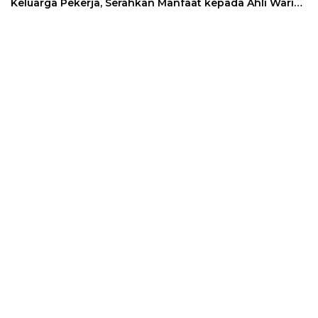
Keluarga Pekerja, Serahkan Manfaat kepada Ahli Waris
di Sumedang