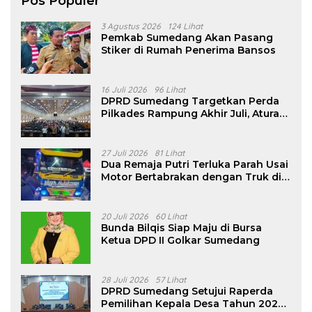
Pos Populer
3 Agustus 2026
124 Lihat
Pemkab Sumedang Akan Pasang
Stiker di Rumah Penerima Bansos
16 Juli 2026
96 Lihat
DPRD Sumedang Targetkan Perda
Pilkades Rampung Akhir Juli, Aturan
Pencalonan Diperjelas
27 Juli 2026
81 Lihat
Dua Remaja Putri Terluka Parah Usai
Motor Bertabrakan dengan Truk di
Tanjungsari Sumedang
20 Juli 2026
60 Lihat
Bunda Bilqis Siap Maju di Bursa
Ketua DPD II Golkar Sumedang
28 Juli 2026
57 Lihat
DPRD Sumedang Setujui Raperda
Pemilihan Kepala Desa Tahun 2026