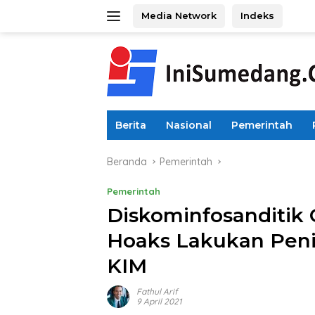
Langsung
Media Network
Indeks
ke
konten
Berita
Nasional
Pemerintah
Beranda
Pemerintah
Pemerintah
Diskominfosanditik
Hoaks Lakukan Peni
KIM
Fathul Arif
9 April 2021