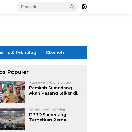
isnis & Teknologi
Otomotif
os Populer
3 Agustus 2026
126 Lihat
Pemkab Sumedang
Akan Pasang Stiker di
Rumah Penerima
Bansos
16 Juli 2026
96 Lihat
DPRD Sumedang
Targetkan Perda
Pilkades Rampung
Akhir Juli, Aturan