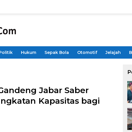
Politik
Hukum
Sepak Bola
Otomotif
Jelajah
B
P
 Gandeng Jabar Saber
ngkatan Kapasitas bagi