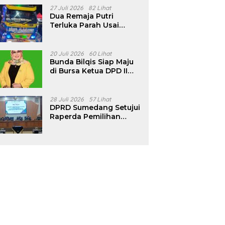
Pencalonan Diperjelas
27 Juli 2026
82 Lihat
Dua Remaja Putri
Terluka Parah Usai
Motor Bertabrakan
dengan Truk di
Tanjungsari Sumedang
20 Juli 2026
60 Lihat
Bunda Bilqis Siap Maju
di Bursa Ketua DPD II
Golkar Sumedang
28 Juli 2026
57 Lihat
DPRD Sumedang Setujui
Raperda Pemilihan
Kepala Desa Tahun
2026 Menjadi Peraturan
Daerah