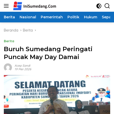
Langsung
ke
konten
Berita
Nasional
Pemerintah
Politik
Hukum
Sepak
Beranda
Berita
Berita
Buruh Sumedang Peringati
Puncak May Day Damai
Acep Sandi
19 Mei 2026