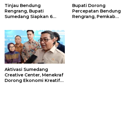
Tinjau Bendung
Bupati Dorong
Rengrang, Bupati
Percepatan Bendung
Sumedang Siapkan 6
Rengrang, Pemkab
Langkah Air Segera
Siapkan Langkah
Mengalir ke Sawah
Sementara untuk Bantu
Petani
Aktivasi Sumedang
Creative Center, Menekraf
Dorong Ekonomi Kreatif
Sumedang Naik Kelas
Lewat Digitalisasi