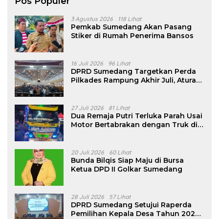
Pos Populer
3 Agustus 2026
118 Lihat
Pemkab Sumedang Akan Pasang
Stiker di Rumah Penerima Bansos
16 Juli 2026
96 Lihat
DPRD Sumedang Targetkan Perda
Pilkades Rampung Akhir Juli, Aturan
Pencalonan Diperjelas
27 Juli 2026
81 Lihat
Dua Remaja Putri Terluka Parah Usai
Motor Bertabrakan dengan Truk di
Tanjungsari Sumedang
20 Juli 2026
60 Lihat
Bunda Bilqis Siap Maju di Bursa
Ketua DPD II Golkar Sumedang
28 Juli 2026
57 Lihat
DPRD Sumedang Setujui Raperda
Pemilihan Kepala Desa Tahun 2026