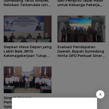
Sumedang Terus Ambles,
dan Pemprov Jabar Hadir
Relokasi Terkendala Izin
untuk Keluarga Pekerja,
Kementerian Kehutanan
Serahkan Manfaat kepada
Ahli Waris di Sumedang
Siapkan Masa Depan yang
Evaluasi Pendapatan
Lebih Baik, BPJS
Daerah, Bupati Sumedang
Ketenagakerjaan Tutup
Minta OPD Perkuat Sinergi
Program Persiapan Kerja
dan Digitalisasi Pajak
di BLK Sumedang
X
Sinergi dengan
Pemerintah Desa, DPRD
Sumedang Fokus Awasi