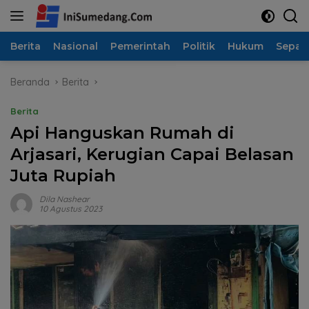
Langsung
ke
konten
Berita
Nasional
Pemerintah
Politik
Hukum
Sepak
Beranda
Berita
Berita
Api Hanguskan Rumah di
Arjasari, Kerugian Capai Belasan
Juta Rupiah
Dila Nashear
10 Agustus 2023