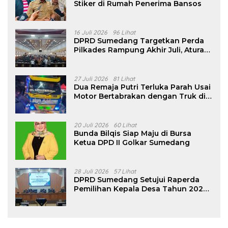
Stiker di Rumah Penerima Bansos
16 Juli 2026
96 Lihat
DPRD Sumedang Targetkan Perda
Pilkades Rampung Akhir Juli, Aturan
Pencalonan Diperjelas
27 Juli 2026
81 Lihat
Dua Remaja Putri Terluka Parah Usai
Motor Bertabrakan dengan Truk di
Tanjungsari Sumedang
20 Juli 2026
60 Lihat
Bunda Bilqis Siap Maju di Bursa
Ketua DPD II Golkar Sumedang
28 Juli 2026
57 Lihat
DPRD Sumedang Setujui Raperda
Pemilihan Kepala Desa Tahun 2026
Menjadi Peraturan Daerah