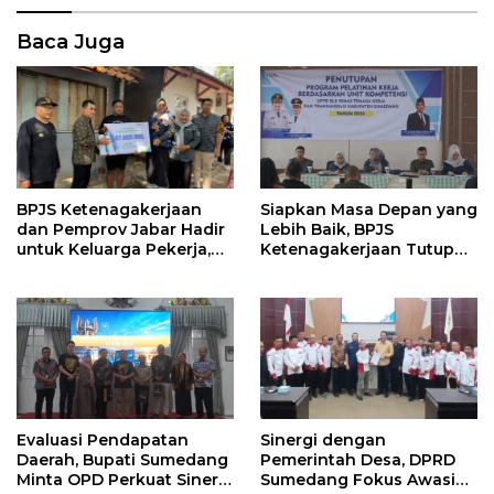
Baca Juga
Siapkan Masa Depan yang
BPJS Ketenagakerjaan
Lebih Baik, BPJS
dan Pemprov Jabar Hadir
Ketenagakerjaan Tutup
untuk Keluarga Pekerja,
Program Persiapan Kerja
Serahkan Manfaat kepada
di BLK Sumedang
Ahli Waris di Sumedang
Evaluasi Pendapatan
Sinergi dengan
Daerah, Bupati Sumedang
Pemerintah Desa, DPRD
Minta OPD Perkuat Sinergi
Sumedang Fokus Awasi