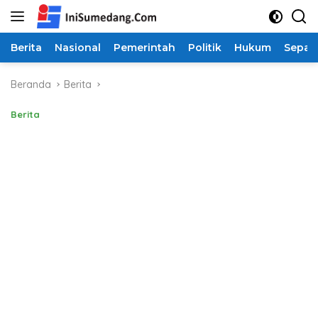
Langsung
ke
konten
Berita
Nasional
Pemerintah
Politik
Hukum
Sepak
Beranda
Berita
Berita