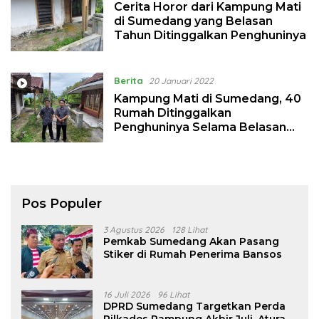
Cerita Horor dari Kampung Mati
di Sumedang yang Belasan
Tahun Ditinggalkan Penghuninya
Berita
20 Januari 2022
Kampung Mati di Sumedang, 40
Rumah Ditinggalkan
Penghuninya Selama Belasan
Tahun, Ini Penyebabnya
Pos Populer
3 Agustus 2026
128 Lihat
Pemkab Sumedang Akan Pasang
Stiker di Rumah Penerima Bansos
16 Juli 2026
96 Lihat
DPRD Sumedang Targetkan Perda