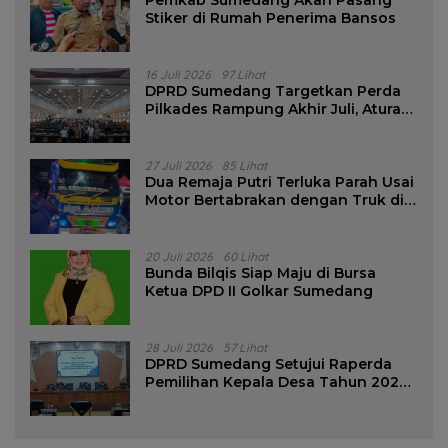
Pemkab Sumedang Akan Pasang
Stiker di Rumah Penerima Bansos
16 Juli 2026
97 Lihat
DPRD Sumedang Targetkan Perda
Pilkades Rampung Akhir Juli, Aturan
Pencalonan Diperjelas
27 Juli 2026
85 Lihat
Dua Remaja Putri Terluka Parah Usai
Motor Bertabrakan dengan Truk di
Tanjungsari Sumedang
20 Juli 2026
60 Lihat
Bunda Bilqis Siap Maju di Bursa
Ketua DPD II Golkar Sumedang
28 Juli 2026
57 Lihat
DPRD Sumedang Setujui Raperda
Pemilihan Kepala Desa Tahun 2026
Menjadi Peraturan Daerah