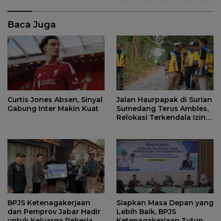
Baca Juga
Jalan Haurpapak di Surian
Curtis Jones Absen, Sinyal
Sumedang Terus Ambles,
Gabung Inter Makin Kuat
Relokasi Terkendala Izin
Kementerian Kehutanan
BPJS Ketenagakerjaan
Siapkan Masa Depan yang
dan Pemprov Jabar Hadir
Lebih Baik, BPJS
untuk Keluarga Pekerja,
Ketenagakerjaan Tutup