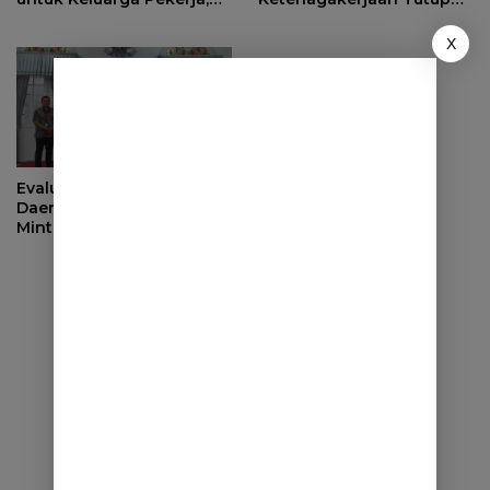
Serahkan Manfaat kepada
Program Persiapan Kerja
Ahli Waris di Sumedang
di BLK Sumedang
X
Evaluasi Pendapatan
Daerah, Bupati Sumedang
Minta OPD Perkuat Sinergi
dan Digitalisasi Pajak