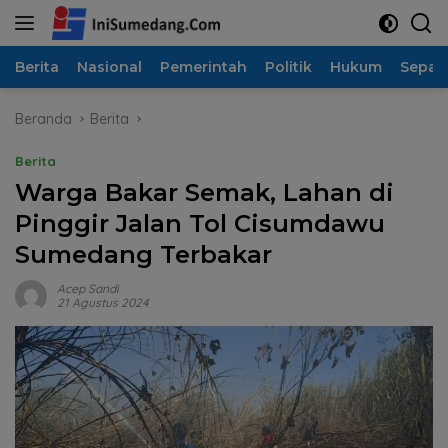
Langsung
ke
konten
Berita
Nasional
Pemerintah
Politik
Hukum
Sepak
Beranda
Berita
Berita
Warga Bakar Semak, Lahan di
Pinggir Jalan Tol Cisumdawu
Sumedang Terbakar
Acep Sandi
21 Agustus 2024